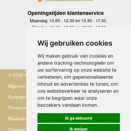
Openingstijden klantenservice
Maandag
10.00 - 12.30 en 13.30 - 17.00
Dinsdag
10.00 - 12.30 en 13.30 - 17.00
Woensdag
10.00 - 12.30 en 13.30 - 17.00
Donderdag
10.00 - 12.30 en 13.30 - 17.00
Wij gebruiken cookies
Vrijdag
10.00 - 12.30 en 13.30 - 17.00
Zaterdag
gesloten
Wij maken gebruik van cookies en
Zondag
gesloten
andere tracking-technologieën om
uw surfervaring op onze website te
© 2026 de Zwerver
verbeteren, om gepersonaliseerde
inhoud en advertenties te tonen, om
Algemene Voorwaarden
ons websiteverkeer te analyseren en
Kortingscode
om te begrijpen waar onze
bezoekers vandaan komen.
Privacyverklaring
Reviewbeleid
Ik ga akkoord
Cookies
Ik weiger