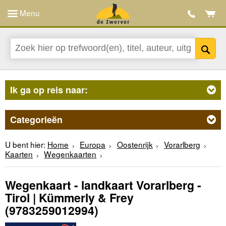
Menu
Ik ga op reis naar:
Categorieën
U bent hier:
Home
Europa
Oostenrijk
Vorarlberg
Kaarten
Wegenkaarten
Wegenkaart - landkaart Vorarlberg -
Tirol | Kümmerly & Frey
(9783259012994)