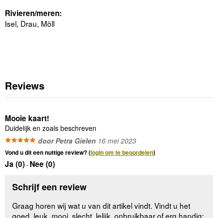
Rivieren/meren:
Isel, Drau, Möll
Reviews
Mooie kaart!
Duidelijk en zoals beschreven
door Petra Gielen
16 mei 2023
Vond u dit een nuttige review? (
login om te beoordelen
)
Ja (
0
)
Nee (
0
)
-
Schrijf een review
Graag horen wij wat u van dit artikel vindt. Vindt u het
goed, leuk, mooi, slecht, lelijk, onbruikbaar of erg handig: