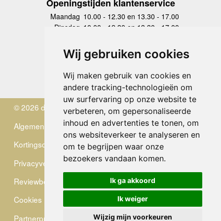
Openingstijden klantenservice
Maandag
10.00 - 12.30 en 13.30 - 17.00
Dinsdag
10.00 - 12.30 en 13.30 - 17.00
Woensdag
10.00 - 12.30 en 13.30 - 17.00
Donderdag
10.00 - 12.30 en 13.30 - 17.00
Wij gebruiken cookies
Vrijdag
10.00 - 12.30 en 13.30 - 17.00
Zaterdag
gesloten
Wij maken gebruik van cookies en
Zondag
gesloten
andere tracking-technologieën om
uw surfervaring op onze website te
© 2026 de Zwerver
verbeteren, om gepersonaliseerde
inhoud en advertenties te tonen, om
Algemene Voorwaarden
ons websiteverkeer te analyseren en
Kortingscode
om te begrijpen waar onze
bezoekers vandaan komen.
Privacyverklaring
Reviewbeleid
Ik ga akkoord
Cookies
Ik weiger
Partnerprogramma
Wijzig mijn voorkeuren