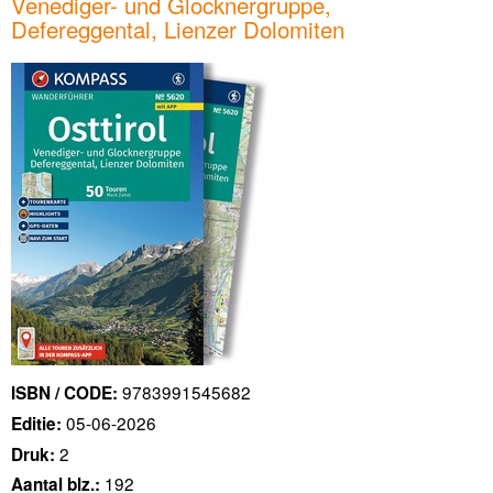
Venediger- und Glocknergruppe,
Defereggental, Lienzer Dolomiten
9783991545682
ISBN / CODE:
05-06-2026
Editie:
2
Druk:
192
Aantal blz.: