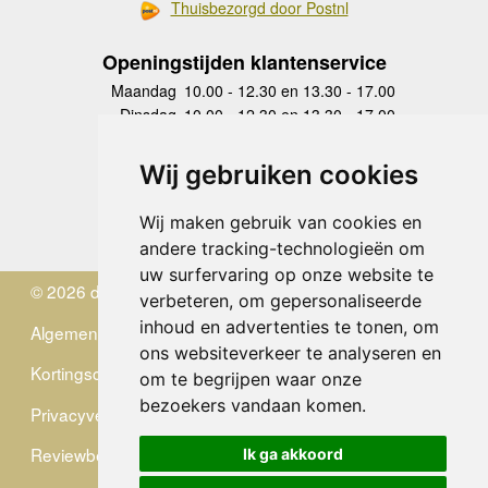
Thuisbezorgd door Postnl
Openingstijden klantenservice
Maandag
10.00 - 12.30 en 13.30 - 17.00
Dinsdag
10.00 - 12.30 en 13.30 - 17.00
Woensdag
10.00 - 12.30 en 13.30 - 17.00
Donderdag
10.00 - 12.30 en 13.30 - 17.00
Wij gebruiken cookies
Vrijdag
10.00 - 12.30 en 13.30 - 17.00
Zaterdag
gesloten
Wij maken gebruik van cookies en
Zondag
gesloten
andere tracking-technologieën om
uw surfervaring op onze website te
© 2026 de Zwerver
verbeteren, om gepersonaliseerde
inhoud en advertenties te tonen, om
Algemene Voorwaarden
ons websiteverkeer te analyseren en
Kortingscode
om te begrijpen waar onze
bezoekers vandaan komen.
Privacyverklaring
Reviewbeleid
Ik ga akkoord