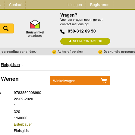
s
Contact
Inloggen
Registreren
Vragen?
Voor uw vragen neem gerust
contact met ons op!
050-312 69 50
NEEM CONTACT OP
 verzending vanaf €50,-
Achteraf betalen
Deskundig persone
Fietsgidsen
- Wenen
Winkelwagen
Geen items in winkelwagen
:
9783850008990
Ga naar winkelwagen
22-09-2020
1
320
1:60000
Esterbauer
Fietsgids