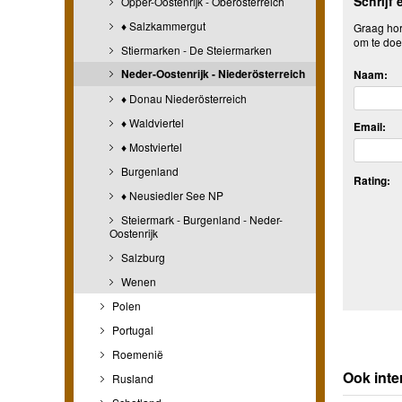
Schrijf 
Opper-Oostenrijk - Oberösterreich
♦ Salzkammergut
Graag hore
om te doe
Stiermarken - De Steiermarken
Neder-Oostenrijk - Niederösterreich
Naam:
♦ Donau Niederösterreich
♦ Waldviertel
Email:
♦ Mostviertel
Burgenland
Rating:
♦ Neusiedler See NP
Steiermark - Burgenland - Neder-
Oostenrijk
Salzburg
Wenen
Polen
Portugal
Roemenië
Ook inte
Rusland