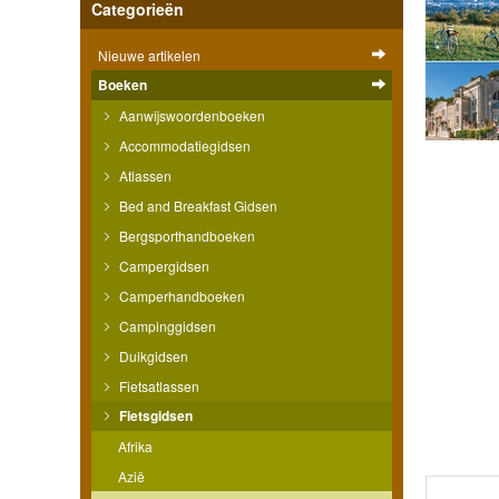
Categorieën
Nieuwe artikelen
Boeken
Aanwijswoordenboeken
Accommodatiegidsen
Atlassen
Bed and Breakfast Gidsen
Bergsporthandboeken
Campergidsen
Camperhandboeken
Campinggidsen
Duikgidsen
Fietsatlassen
Fietsgidsen
Afrika
Azië