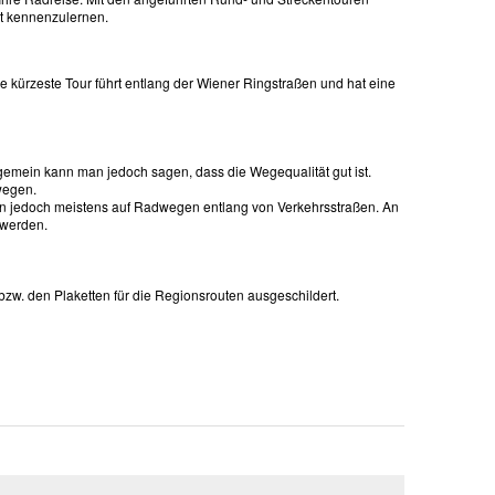
rt kennenzulernen.
e kürzeste Tour führt entlang der Wiener Ringstraßen und hat eine
lgemein kann man jedoch sagen, dass die Wegequalität gut ist.
wegen.
ufen jedoch meistens auf Radwegen entlang von Verkehrsstraßen. An
 werden.
zw. den Plaketten für die Regionsrouten ausgeschildert.