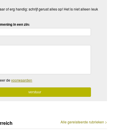
aar of erg handig: schrijf gerust alles op! Het is niet alleen leuk
mening in een zin:
teer de
voorwaarden
Alle gerelateerde rubrieken >
rreich