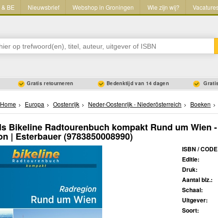
L & BE
Nieuwsbrief
Webshop in Groningen
Wie zijn wij?
Vacature
Gratis retourneren
Bedenktijd van 14 dagen
Gratis
Home
Europa
Oostenrijk
Neder-Oostenrijk - Niederösterreich
Boeken
ids Bikeline Radtourenbuch kompakt Rund um Wien 
on | Esterbauer
(9783850008990)
ISBN / CODE
Editie:
Druk:
Aantal blz.:
Schaal:
Uitgever:
Soort: