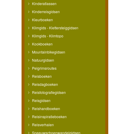
Kinderatlassen
Kinderreisgidsen
Kleurboeken
Klimgids - Klettersteiggidsen
Klimgids - Klimtopo
Kookboeken
Mountainbikegidsen
Natuurgidsen
Pelgrimsroutes
Reisboeken
Reisdagboeken
Reisfotografiegidsen
Reisgidsen
Reishandboeken
Reisinspiratieboeken
Reisverhalen
Sneeuwschoenwandelgidsen