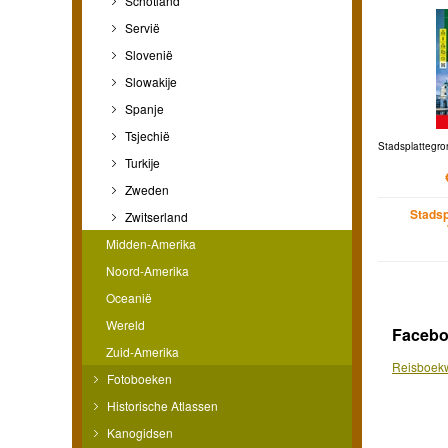
Schotland
Servië
Slovenië
Slowakije
Spanje
Tsjechië
Stadsplattegro
Turkije
Zweden
Stadsp
Zwitserland
Midden-Amerika
Noord-Amerika
Oceanië
Wereld
Faceb
Zuid-Amerika
Reisboekw
Fotoboeken
Historische Atlassen
Kanogidsen