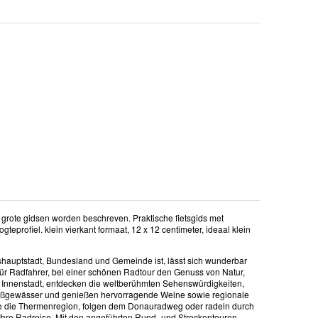
 grote gidsen worden beschreven. Praktische fietsgids met
eprofiel. klein vierkant formaat, 12 x 12 centimeter, ideaal klein
shauptstadt, Bundesland und Gemeinde ist, lässt sich wunderbar
r Radfahrer, bei einer schönen Radtour den Genuss von Natur,
er Innenstadt, entdecken die weltberühmten Sehenswürdigkeiten,
ließgewässer und genießen hervorragende Weine sowie regionale
ie die Thermenregion, folgen dem Donauradweg oder radeln durch
Ihre Radreise. Mit den angeführten Rund- und Streckentouren