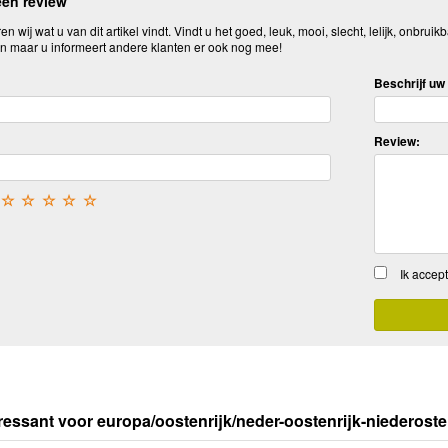
een review
n wij wat u van dit artikel vindt. Vindt u het goed, leuk, mooi, slecht, lelijk, onbruikb
n maar u informeert andere klanten er ook nog mee!
Beschrijf uw 
Review:
☆
☆
☆
☆
☆
Ik accep
ressant voor europa/oostenrijk/neder-oostenrijk-niederoste