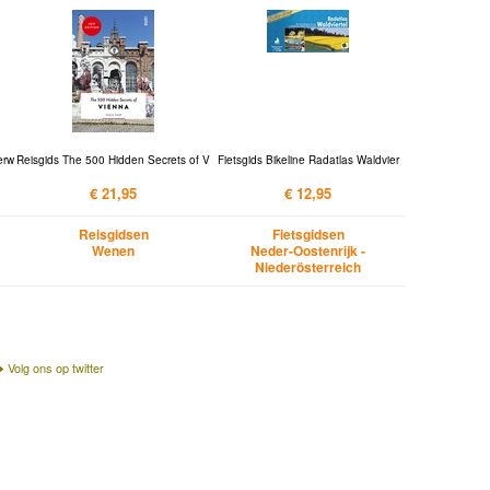
erw
Reisgids The 500 Hidden Secrets of V
Fietsgids Bikeline Radatlas Waldvier
€ 21,95
€ 12,95
Reisgidsen
Fietsgidsen
Wenen
Neder-Oostenrijk -
Niederösterreich
Volg ons op twitter