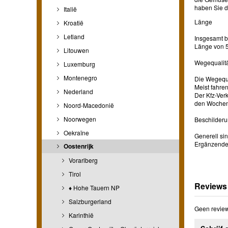
haben Sie d
Italië
Länge
Kroatië
Letland
Insgesamt b
Länge von 5
Litouwen
Wegequalitä
Luxemburg
Montenegro
Die Wegequa
Meist fahre
Nederland
Der Kfz-Ver
den Wochene
Noord-Macedonië
Noorwegen
Beschilder
Oekraïne
Generell si
Ergänzende 
Oostenrijk
Vorarlberg
Tirol
Reviews
♦ Hohe Tauern NP
Salzburgerland
Geen review
Karinthië