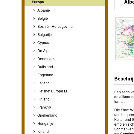
Afb
Europa
Albanië
België
Bosnië - Hercegovina
Bulgarije
Cyprus
De Alpen
Denemarken
Duitsland
Engeland
Beschrij
Estland
Fietsnet Europa LF
Een serie v
detailkaarte
Finland
formaat.
Frankrijk
Die Stadt W
und bequem 
Griekenland
Kultur und 
Hongarije
erholen sic
Schmankerl 
Ierland
die Gemüseg