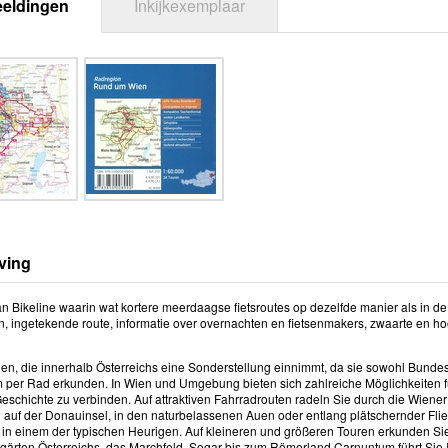
eeldingen
Inkijkexemplaar
ving
an Bikeline waarin wat kortere meerdaagse fietsroutes op dezelfde manier als in de
n, ingetekende route, informatie over overnachten en fietsenmakers, zwaarte en hoogt
ien, die innerhalb Österreichs eine Sonderstellung einnimmt, da sie sowohl Bunde
per Rad erkunden. In Wien und Umgebung bieten sich zahlreiche Möglichkeiten fü
Geschichte zu verbinden. Auf attraktiven Fahrradrouten radeln Sie durch die Wien
h auf der Donauinsel, in den naturbelassenen Auen oder entlang plätschernder F
in einem der typischen Heurigen. Auf kleineren und größeren Touren erkunden S
ärten Österreichs, das Marchfeld. Sogar bis zum Römerland Carnuntum führt Sie 