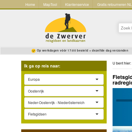
Home
MapTool
Klantenservice
Gratis retourneren N
Op werkdagen vóór 17:00 besteld = dezelfde dag verzonden
U bent hier:
Ik ga op reis naar:
Fietsg
Europa
radregi
Oostenrijk
Neder-Oostenrijk - Niederösterreich
Fietsgidsen