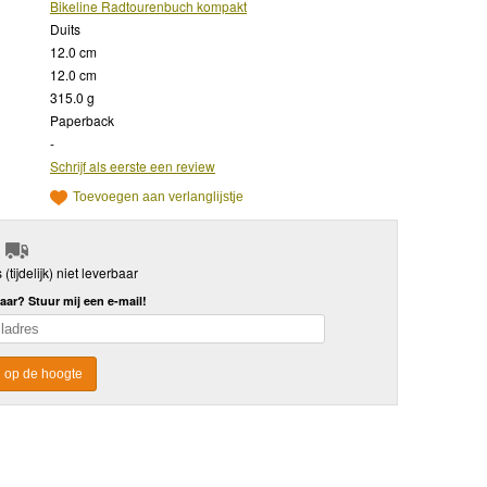
Bikeline Radtourenbuch kompakt
Duits
12.0 cm
12.0 cm
315.0 g
Paperback
-
Schrijf als eerste een review
Toevoegen aan verlanglijstje
s (tijdelijk) niet leverbaar
aar? Stuur mij een e-mail!
 op de hoogte