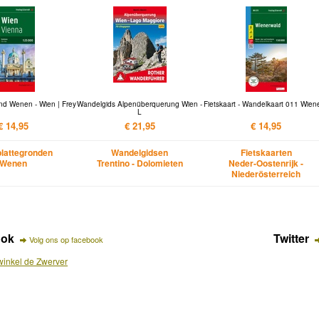
nd Wenen - Wien | Frey
Wandelgids Alpenüberquerung Wien -
Fietskaart - Wandelkaart 011 Wien
L
€ 14,95
€ 21,95
€ 14,95
lattegronden
Wandelgidsen
Fietskaarten
Wenen
Trentino - Dolomieten
Neder-Oostenrijk -
Niederösterreich
ook
Twitter
Volg ons op facebook
inkel de Zwerver