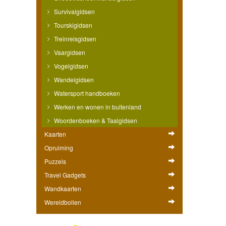
Survivalgidsen
Tourskigidsen
Treinreisgidsen
Vaargidsen
Vogelgidsen
Wandelgidsen
Watersport handboeken
Werken en wonen in buitenland
Woordenboeken & Taalgidsen
Kaarten
Opruiming
Puzzels
Travel Gadgets
Wandkaarten
Wereldbollen