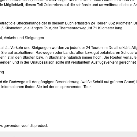
ie Möglichkeit, diesen Teil Österreichs auf die schönste und umweltfreundlichste A
eträgt die Streckenlänge der in diesem Buch erfassten 24 Touren 862 Kilometer. Di
,5 Kilometern, die längste Tour, der Thermenradweg, ist 71 Kilometer lang.
t, Verkehr und Steigungen
lität, Verkehr und Steigungen werden zu jeder der 24 Touren im Detail erklärt. Al
n Sie auf asphaltieren Radwegen oder Landstraßen bzw. gut befahrbaren Schotter
kehr ist in den Städten bzw. in Stadtnähe natürlich immer hoch. Die Routen verla
nden und in der Urlaubssaison sollte mit verstärktem Ausflugsverkehr gerechnet
ung
nd die Radwege mit der gängigen Beschilderung (weiße Schrift auf grünem Grund) b
Informationen finden Sie bei der entsprechenden Tour.
s gevonden voor dit product.