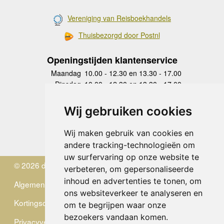
Vereniging van Reisboekhandels
Thuisbezorgd door Postnl
Openingstijden klantenservice
Maandag
10.00 - 12.30 en 13.30 - 17.00
Dinsdag
10.00 - 12.30 en 13.30 - 17.00
Woensdag
10.00 - 12.30 en 13.30 - 17.00
Donderdag
10.00 - 12.30 en 13.30 - 17.00
Wij gebruiken cookies
Vrijdag
10.00 - 12.30 en 13.30 - 17.00
Zaterdag
gesloten
Wij maken gebruik van cookies en
Zondag
gesloten
andere tracking-technologieën om
uw surfervaring op onze website te
© 2026 de Zwerver
verbeteren, om gepersonaliseerde
inhoud en advertenties te tonen, om
Algemene Voorwaarden
ons websiteverkeer te analyseren en
Kortingscode
om te begrijpen waar onze
bezoekers vandaan komen.
Privacyverklaring