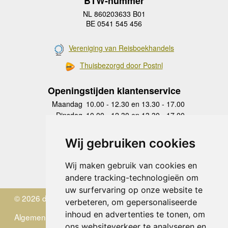
BTW-nummer
NL 860203633 B01
BE 0541 545 456
Vereniging van Reisboekhandels
Thuisbezorgd door Postnl
Openingstijden klantenservice
Maandag
10.00 - 12.30 en 13.30 - 17.00
Dinsdag
10.00 - 12.30 en 13.30 - 17.00
Woensdag
10.00 - 12.30 en 13.30 - 17.00
Donderdag
10.00 - 12.30 en 13.30 - 17.00
Wij gebruiken cookies
Vrijdag
10.00 - 12.30 en 13.30 - 17.00
Zaterdag
gesloten
Wij maken gebruik van cookies en
Zondag
gesloten
andere tracking-technologieën om
uw surfervaring op onze website te
© 2026 de Zwerver
verbeteren, om gepersonaliseerde
inhoud en advertenties te tonen, om
Algemene Voorwaarden
ons websiteverkeer te analyseren en