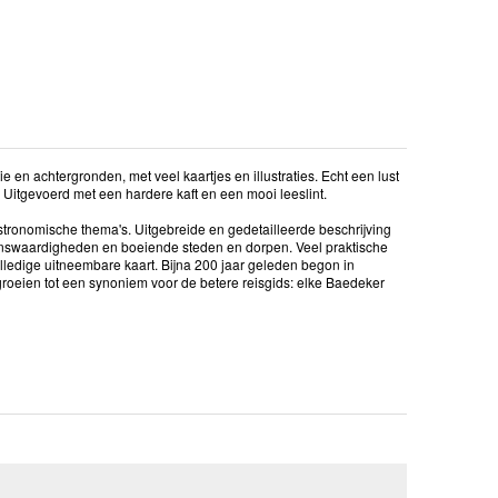
en achtergronden, met veel kaartjes en illustraties. Echt een lust
 Uitgevoerd met een hardere kaft en een mooi leeslint.
stronomische thema's. Uitgebreide en gedetailleerde beschrijving
zienswaardigheden en boeiende steden en dorpen. Veel praktische
 volledige uitneembare kaart. Bijna 200 jaar geleden begon in
groeien tot een synoniem voor de betere reisgids: elke Baedeker