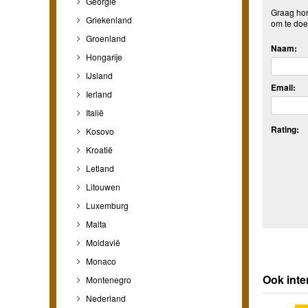
Georgië
Graag hore
Griekenland
om te doe
Groenland
Naam:
Hongarije
IJsland
Email:
Ierland
Italië
Rating:
Kosovo
Kroatië
Letland
Litouwen
Luxemburg
Malta
Moldavië
Monaco
Ook int
Montenegro
Nederland