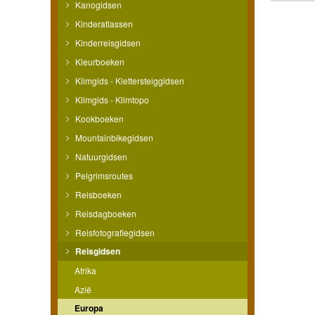
Kanogidsen
Kinderatlassen
Kinderreisgidsen
Kleurboeken
Klimgids - Klettersteiggidsen
Klimgids - Klimtopo
Kookboeken
Mountainbikegidsen
Natuurgidsen
Pelgrimsroutes
Reisboeken
Reisdagboeken
Reisfotografiegidsen
Reisgidsen
Afrika
Azië
Europa