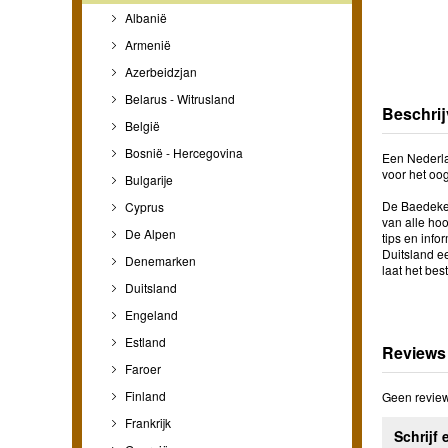
Albanië
Armenië
Azerbeidzjan
Belarus - Witrusland
Beschrij
België
Bosnië - Hercegovina
Een Nederlan
voor het oo
Bulgarije
De Baedeker
Cyprus
van alle ho
De Alpen
tips en info
Duitsland e
Denemarken
laat het bes
Duitsland
Engeland
Estland
Reviews
Faroer
Finland
Geen review
Frankrijk
Schrijf 