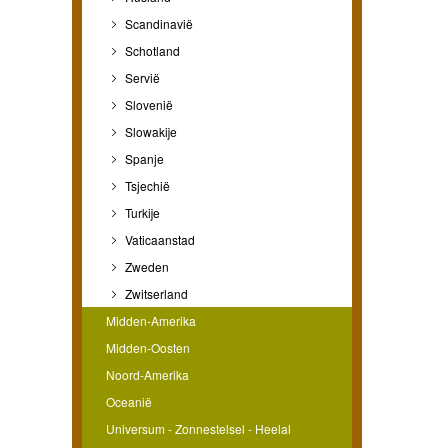
Scandinavië
Schotland
Servië
Slovenië
Slowakije
Spanje
Tsjechië
Turkije
Vaticaanstad
Zweden
Zwitserland
Midden-Amerika
Midden-Oosten
Noord-Amerika
Oceanië
Universum - Zonnestelsel - Heelal