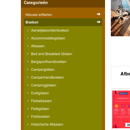
Categorieën
Nieuwe artikelen
Boeken
Aanwijswoordenboeken
Accommodatiegidsen
Atlassen
Bed and Breakfast Gidsen
Bergsporthandboeken
Campergidsen
Afb
Camperhandboeken
Campinggidsen
Duikgidsen
Fietsatlassen
Fietsgidsen
Fotoboeken
Historische Atlassen