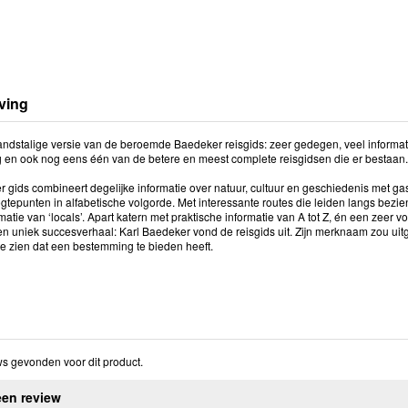
ving
dstalige versie van de beroemde Baedeker reisgids: zeer gedegen, veel informatie 
g en ook nog eens één van de betere en meest complete reisgidsen die er bestaan.
 gids combineert degelijke informatie over natuur, cultuur en geschiedenis met ga
ogtepunten in alfabetische volgorde. Met interessante routes die leiden langs be
rmatie van ‘locals’. Apart katern met praktische informatie van A tot Z, én een zeer
en uniek succesverhaal: Karl Baedeker vond de reisgids uit. Zijn merknaam zou uit
te zien dat een bestemming te bieden heeft.
s gevonden voor dit product.
een review