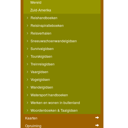
Wereld
Zuid-Amerika
Reishandboeken
Reisinspiratieboeken
Reisverhalen
Sneeuwschoenwandelgidsen
Survivalgidsen
Tourskigidsen
Treinreisgidsen
Vaargidsen
Vogelgidsen
Wandelgidsen
Watersport handboeken
Werken en wonen in buitenland
Woordenboeken & Taalgidsen
Kaarten
Opruiming