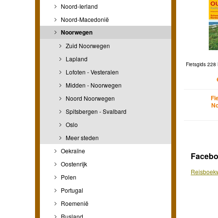
Noord-Ierland
Noord-Macedonië
Noorwegen
Zuid Noorwegen
Lapland
Fietsgids 22
Lofoten - Vesteralen
Midden - Noorwegen
Fi
Noord Noorwegen
N
Spitsbergen - Svalbard
Oslo
Meer steden
Oekraïne
Faceb
Oostenrijk
Reisboekw
Polen
Portugal
Roemenië
Rusland