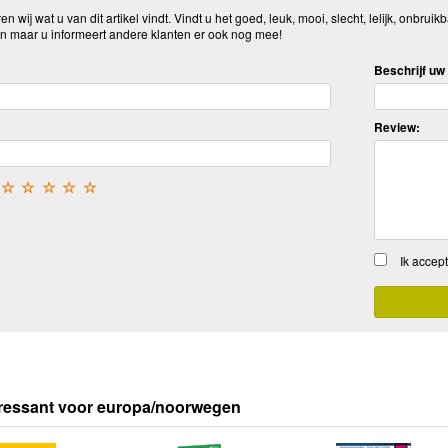
n wij wat u van dit artikel vindt. Vindt u het goed, leuk, mooi, slecht, lelijk, onbruikb
n maar u informeert andere klanten er ook nog mee!
Beschrijf uw 
Review:
☆
☆
☆
☆
☆
Ik accep
eressant voor europa/noorwegen