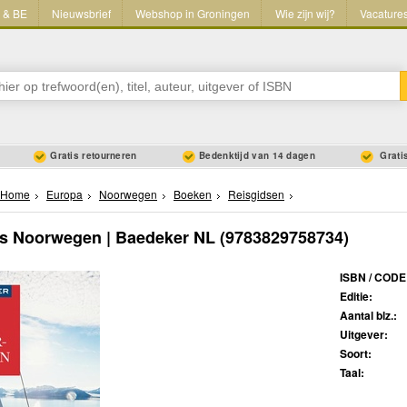
L & BE
Nieuwsbrief
Webshop in Groningen
Wie zijn wij?
Vacature
Gratis retourneren
Bedenktijd van 14 dagen
Gratis
Home
Europa
Noorwegen
Boeken
Reisgidsen
ds Noorwegen | Baedeker NL
(9783829758734)
ISBN / CODE
Editie:
Aantal blz.:
Uitgever:
Soort:
Taal: