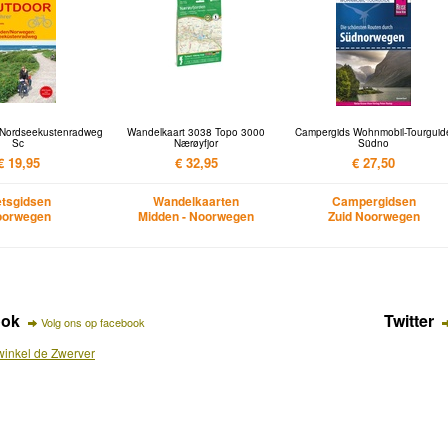
8 Nordseekustenradweg
Wandelkaart 3038 Topo 3000
Campergids Wohnmobil-Tourguid
Sc
Nærøyfjor
Südno
€ 19,95
€ 32,95
€ 27,50
etsgidsen
Wandelkaarten
Campergidsen
oorwegen
Midden - Noorwegen
Zuid Noorwegen
ook
Twitter
Volg ons op facebook
inkel de Zwerver