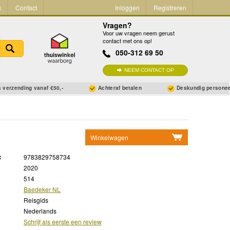
s
Contact
Inloggen
Registreren
Vragen?
Voor uw vragen neem gerust
contact met ons op!
050-312 69 50
NEEM CONTACT OP
 verzending vanaf €50,-
Achteraf betalen
Deskundig persone
Winkelwagen
Geen items in winkelwagen
:
9783829758734
Ga naar winkelwagen
2020
514
Baedeker NL
Reisgids
Nederlands
Schrijf als eerste een review