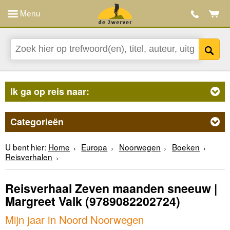
Menu
Ik ga op reis naar:
Categorieën
U bent hier:
Home
Europa
Noorwegen
Boeken
Reisverhalen
Reisverhaal Zeven maanden sneeuw |
Margreet Valk
(9789082202724)
Mijn jaar in Noord Noorwegen