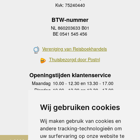
Kvk: 75240440
BTW-nummer
NL 860203633 B01
BE 0541 545 456
Vereniging van Reisboekhandels
Thuisbezorgd door Postnl
Openingstijden klantenservice
Maandag
10.00 - 12.30 en 13.30 - 17.00
Dinsdag
10.00 - 12.30 en 13.30 - 17.00
Woensdag
10.00 - 12.30 en 13.30 - 17.00
Donderdag
10.00 - 12.30 en 13.30 - 17.00
Wij gebruiken cookies
Vrijdag
10.00 - 12.30 en 13.30 - 17.00
Zaterdag
gesloten
Wij maken gebruik van cookies en
Zondag
gesloten
andere tracking-technologieën om
uw surfervaring op onze website te