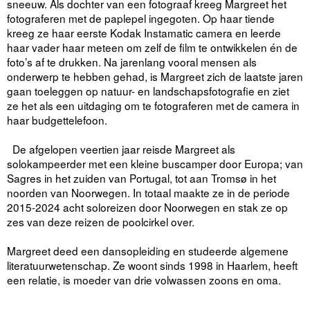
sneeuw. Als dochter van een fotograaf kreeg Margreet het
fotograferen met de paplepel ingegoten. Op haar tiende
kreeg ze haar eerste Kodak Instamatic camera en leerde
haar vader haar meteen om zelf de film te ontwikkelen én de
foto’s af te drukken. Na jarenlang vooral mensen als
onderwerp te hebben gehad, is Margreet zich de laatste jaren
gaan toeleggen op natuur- en landschapsfotografie en ziet
ze het als een uitdaging om te fotograferen met de camera in
haar budgettelefoon.
De afgelopen veertien jaar reisde Margreet als
solokampeerder met een kleine buscamper door Europa; van
Sagres in het zuiden van Portugal, tot aan Tromsø in het
noorden van Noorwegen. In totaal maakte ze in de periode
2015-2024 acht soloreizen door Noorwegen en stak ze op
zes van deze reizen de poolcirkel over.
Margreet deed een dansopleiding en studeerde algemene
literatuurwetenschap. Ze woont sinds 1998 in Haarlem, heeft
een relatie, is moeder van drie volwassen zoons en oma.