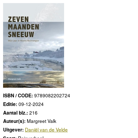
9789082202724
ISBN / CODE:
09-12-2024
Editie:
216
Aantal blz.:
Margreet Valk
Auteur(s):
Daniël van de Velde
Uitgever:
Reisverhaal