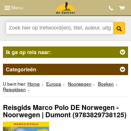
Menu
Ik ga op reis naar:
Categorieën
U bent hier:
Home
Europa
Noorwegen
Boeken
Reisgidsen
Reisgids Marco Polo DE Norwegen -
Noorwegen | Dumont
(9783829738125)