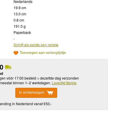
Nederlands
19.9 cm
13.0 cm
0.8 cm
191.0 g
Paperback
-
Schrijf als eerste een review
Toevoegen aan verlanglijstje
50
ad
en vóór 17:00 besteld = dezelfde dag verzonden
meestal binnen 1–2 werkdagen.
Levertijd Belgie
In winkelwagen
ending in Nederland vanaf €50,-