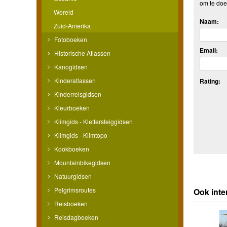
om te doe
Wereld
Naam:
Zuid-Amerika
Fotoboeken
Email:
Historische Atlassen
Kanogidsen
Kinderatlassen
Rating:
Kinderreisgidsen
Kleurboeken
Klimgids - Klettersteiggidsen
Klimgids - Klimtopo
Kookboeken
Mountainbikegidsen
Natuurgidsen
Pelgrimsroutes
Ook inte
Reisboeken
Reisdagboeken