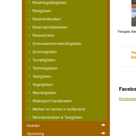
Reisfotografiegidsen
Reisgidsen
Reishandboeken
Reisinspiratieboeken
Fietsgids All
Reisverhalen
Sneeuwschoenwandelgidsen
Survivalgidsen
Fi
Zu
Tourskigidsen
Treinreisgidsen
Vaargidsen
Vogelgidsen
Faceb
Wandelgidsen
Reisboekw
Watersport handboeken
Werken en wonen in buitenland
Woordenboeken & Taalgidsen
Kaarten
Opruiming