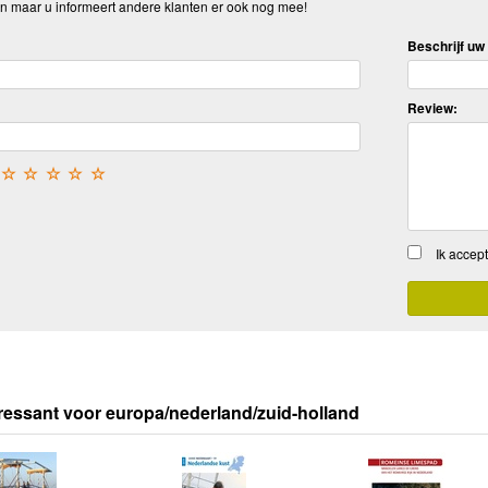
n maar u informeert andere klanten er ook nog mee!
Beschrijf uw 
Review:
☆
☆
☆
☆
☆
Ik accep
ressant voor europa/nederland/zuid-holland