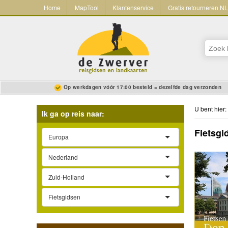
Home
MapTool
Klantenservice
Gratis retourneren N
Op werkdagen vóór 17:00 besteld = dezelfde dag verzonden
U bent hier:
Ik ga op reis naar:
Fietsgi
Europa
Nederland
Zuid-Holland
Fietsgidsen