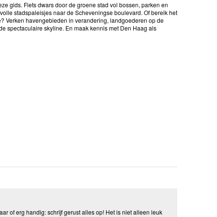
 deze gids. Fiets dwars door de groene stad vol bossen, parken en
lvolle stadspaleisjes naar de Scheveningse boulevard. Of bereik het
 zee? Verken havengebieden in verandering, landgoederen op de
de spectaculaire skyline. En maak kennis met Den Haag als
aar of erg handig: schrijf gerust alles op! Het is niet alleen leuk