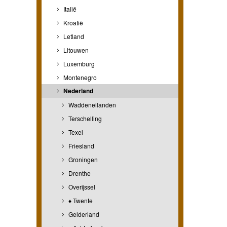
Italië
Kroatië
Letland
Litouwen
Luxemburg
Montenegro
Nederland
Waddeneilanden
Terschelling
Texel
Friesland
Groningen
Drenthe
Overijssel
♦ Twente
Gelderland