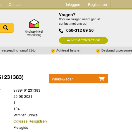
s
Contact
Inloggen
Registreren
Vragen?
Voor uw vragen neem gerust
contact met ons op!
050-312 69 50
NEEM CONTACT OP
 verzending vanaf €50,-
Achteraf betalen
Deskundig persone
61231383)
Winkelwagen
Geen items in winkelwagen
:
9789461231383
Ga naar winkelwagen
25-08-2021
1
104
Wim ten Brinke
Odyssee Reisgidsen
Fietsgids