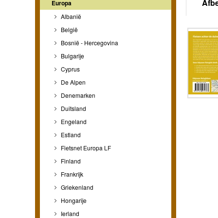
Afb
Europa
Albanië
België
Bosnië - Hercegovina
Bulgarije
Cyprus
De Alpen
Denemarken
Duitsland
Engeland
Estland
Fietsnet Europa LF
Finland
Frankrijk
Griekenland
Hongarije
Ierland