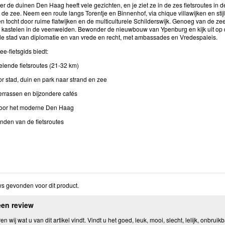
er de duinen Den Haag heeft vele gezichten, en je ziet ze in de zes fietsroutes in
de zee. Neem een route langs Torentje en Binnenhof, via chique villawijken en stij
en tocht door ruime flatwijken en de multiculturele Schilderswijk. Genoeg van de
f kastelen in de veenweiden. Bewonder de nieuwbouw van Ypenburg en kijk uit op 
ale stad van diplomatie en van vrede en recht, met ambassades en Vredespaleis.
e-fietsgids biedt:
elende fietsroutes (21-32 km)
r stad, duin en park naar strand en zee
terrassen en bijzondere cafés
voor het moderne Den Haag
nden van de fietsroutes
s gevonden voor dit product.
een review
n wij wat u van dit artikel vindt. Vindt u het goed, leuk, mooi, slecht, lelijk, onbruikb