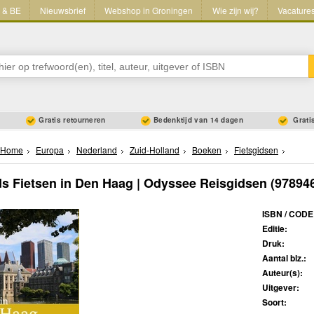
L & BE
Nieuwsbrief
Webshop in Groningen
Wie zijn wij?
Vacature
Gratis retourneren
Bedenktijd van 14 dagen
Gratis
Home
Europa
Nederland
Zuid-Holland
Boeken
Fietsgidsen
ds Fietsen in Den Haag | Odyssee Reisgidsen
(97894
ISBN / CODE
Editie:
Druk:
Aantal blz.:
Auteur(s):
Uitgever:
Soort: