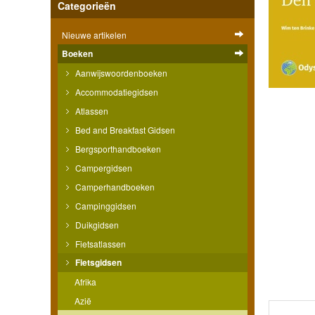
Categorieën
Nieuwe artikelen
Boeken
Aanwijswoordenboeken
Accommodatiegidsen
Atlassen
Bed and Breakfast Gidsen
Bergsporthandboeken
Campergidsen
Camperhandboeken
Campinggidsen
Duikgidsen
Fietsatlassen
Fietsgidsen
Afrika
Azië