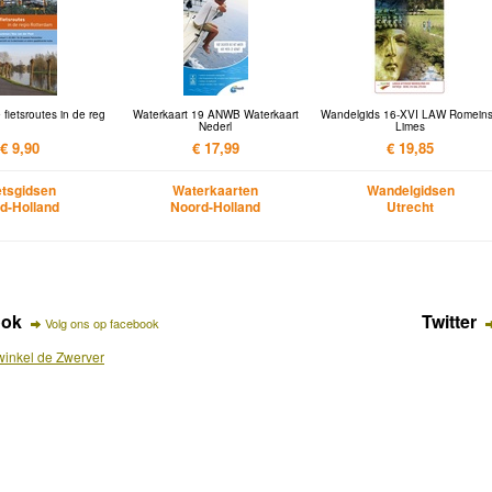
e fietsroutes in de reg
Waterkaart 19 ANWB Waterkaart
Wandelgids 16-XVI LAW Romein
Nederl
Limes
€ 9,90
€ 17,99
€ 19,85
etsgidsen
Waterkaarten
Wandelgidsen
id-Holland
Noord-Holland
Utrecht
ook
Twitter
Volg ons op facebook
inkel de Zwerver