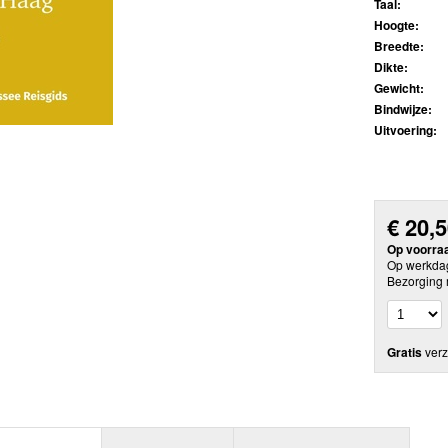
Taal:
Hoogte:
Breedte:
Dikte:
Gewicht:
Bindwijze:
Uitvoering:
€
20,
Op voorra
Op werkdag
Bezorging 
Gratis
verz