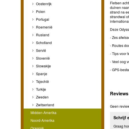
Fietsen acht
Oostenrijk
duinen naar 
Polen
strand na e
strandwal o
Portugal
internation
Roemenië
Deze Odysse
Rusland
- Zes afwiss
Schotland
- Routes doo
Servië
- Tips voor 
Slovenië
- Veel oog 
Slowakije
- GPS-besta
Spanje
Tsjechië
Turkije
Reviews
Zweden
Zwitserland
Geen review
Midden-Amerika
Schrijf 
Noord-Amerika
Graag hore
Oceanië