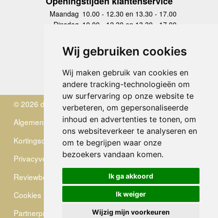
Openingstijden klantenservice
Maandag
10.00 - 12.30 en 13.30 - 17.00
Dinsdag
10.00 - 12.30 en 13.30 - 17.00
Woensdag
10.00 - 12.30 en 13.30 - 17.00
Donderdag
10.00 - 12.30 en 13.30 - 17.00
Wij gebruiken cookies
Vrijdag
10.00 - 12.30 en 13.30 - 17.00
Zaterdag
gesloten
Wij maken gebruik van cookies en
Zondag
gesloten
andere tracking-technologieën om
uw surfervaring op onze website te
© 2026 de Zwerver
verbeteren, om gepersonaliseerde
inhoud en advertenties te tonen, om
Algemene Voorwaarden
ons websiteverkeer te analyseren en
Kortingscode
om te begrijpen waar onze
bezoekers vandaan komen.
Privacyverklaring
Reviewbeleid
Ik ga akkoord
Cookies
Ik weiger
Partnerprogramma
Wijzig mijn voorkeuren