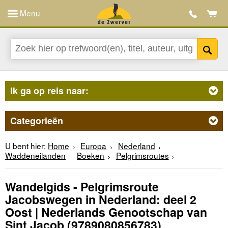
Menu
Ik ga op reis naar:
Categorieën
U bent hier:
Home
Europa
Nederland
Waddeneilanden
Boeken
Pelgrimsroutes
Wandelgids - Pelgrimsroute
Jacobswegen in Nederland: deel 2
Oost | Nederlands Genootschap van
Sint Jacob
(9789080856783)