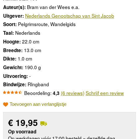
Bram van der Wees e.a.
Auteur(s):
Nederlands Genootschap van Sint Jacob
Uitgever:
Pelgrimsroute, Wandelgids
Soort:
Nederlands
Taal:
22.0 cm
Hoogte:
13.0 cm
Breedte:
1.0 cm
Dikte:
190.0 g
Gewicht:
-
Uitvoering:
RIngband
Bindwijze:
Beoordeling:
(6 reviews)
Schrijf een review
4,3
Toevoegen aan verlanglijstje
€
19,95
Op voorraad
Op werkdagen vóór 17:00 besteld = dezelfde dag