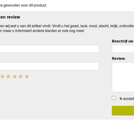
s gevonden voor dit product.
een review
n wij wat u van dit artikel vindt. Vindt u het goed, leuk, mooi, slecht, lelijk, onbruikb
n maar u informeert andere klanten er ook nog mee!
Beschrijf uw 
Review:
☆
☆
☆
☆
☆
Ik accep