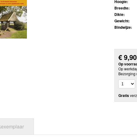
Hoogte:
Breedte:
Dikte:
Gewicht:
Bindwijze:
€
9,90
Op voorra
Op werkdag
Bezorging 
Gratis
verz
jkexemplaar