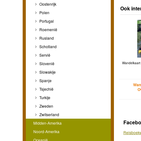
Oostenrijk
Ook inte
Polen
Portugal
Roemenië
Rusland
Schotland
Servië
Slovenië
Wandelkaart
Slowakije
Spanje
Wan
Tsjechië
O
Turkije
Zweden
Zwitserland
Faceb
Midden-Amerika
Noord-Amerika
Reisboekw
Oceanië