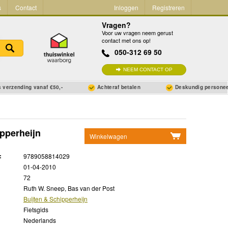
s
Contact
Inloggen
Registreren
Vragen?
Voor uw vragen neem gerust
contact met ons op!
050-312 69 50
NEEM CONTACT OP
 verzending vanaf €50,-
Achteraf betalen
Deskundig persone
ipperheijn
Winkelwagen
Geen items in winkelwagen
:
9789058814029
Ga naar winkelwagen
01-04-2010
72
Ruth W. Sneep, Bas van der Post
Buijten & Schipperheijn
Fietsgids
Nederlands