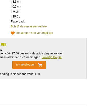
18.3 cm
10.5 cm
1.0 cm
135.0 g
Paperback
Schrijf als eerste een review
Toevoegen aan verlanglijstje
ad
en vóór 17:00 besteld = dezelfde dag verzonden
meestal binnen 1–2 werkdagen.
Levertijd Belgie
In winkelwagen
ending in Nederland vanaf €50,-