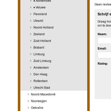
♦ Achterhoek
Geen review
♦ Veluwe
Schrijf 
Flevoland
Utrecht
Graag hore
om te doe
Noord-Holland
Zeeland
Naam:
Zuid-Holland
Brabant
Email:
Limburg
Zuid Limburg
Rating:
Amsterdam
Den Haag
Rotterdam
Utrecht Stad
Noord-Macedonië
Noorwegen
Oekraïne