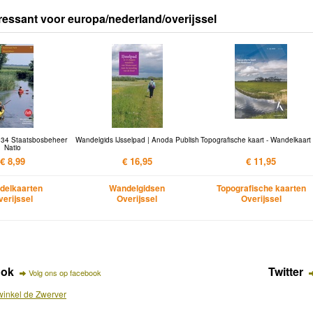
ressant voor europa/nederland/overijssel
 34 Staatsbosbeheer
Wandelgids IJsselpad | Anoda Publish
Topografische kaart - Wandelkaart
Natio
€ 8,99
€ 16,95
€ 11,95
delkaarten
Wandelgidsen
Topografische kaarten
verijssel
Overijssel
Overijssel
ook
Twitter
Volg ons op facebook
inkel de Zwerver