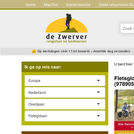
Home
MapTool
Klantenservice
Gratis retourneren N
Op werkdagen vóór 17:00 besteld = dezelfde dag verzonden
U bent hier:
Ik ga op reis naar:
Fietsgi
Europa
(97890
Nederland
Overijssel
Fietsgidsen