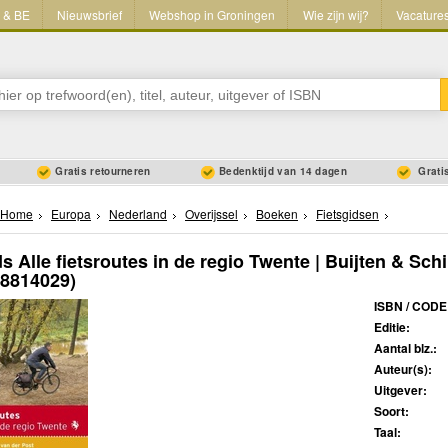
L & BE
Nieuwsbrief
Webshop in Groningen
Wie zijn wij?
Vacature
Gratis retourneren
Bedenktijd van 14 dagen
Gratis
Home
Europa
Nederland
Overijssel
Boeken
Fietsgidsen
ds Alle fietsroutes in de regio Twente | Buijten & Sch
58814029)
ISBN / CODE
Editie:
Aantal blz.:
Auteur(s):
Uitgever:
Soort:
Taal: