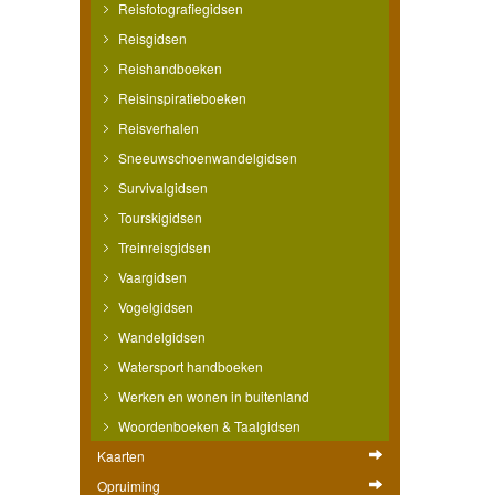
Reisfotografiegidsen
Reisgidsen
Reishandboeken
Reisinspiratieboeken
Reisverhalen
Sneeuwschoenwandelgidsen
Survivalgidsen
Tourskigidsen
Treinreisgidsen
Vaargidsen
Vogelgidsen
Wandelgidsen
Watersport handboeken
Werken en wonen in buitenland
Woordenboeken & Taalgidsen
Kaarten
Opruiming