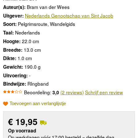
Bram van der Wees
Auteur(s):
Nederlands Genootschap van Sint Jacob
Uitgever:
Pelgrimsroute, Wandelgids
Soort:
Nederlands
Taal:
22.0 cm
Hoogte:
13.0 cm
Breedte:
1.0 cm
Dikte:
190.0 g
Gewicht:
-
Uitvoering:
RIngband
Bindwijze:
Beoordeling:
(2 reviews)
Schrijf een review
3,0
Toevoegen aan verlanglijstje
€
19,95
Op voorraad
Op werkdagen vóór 17:00 besteld = dezelfde dag