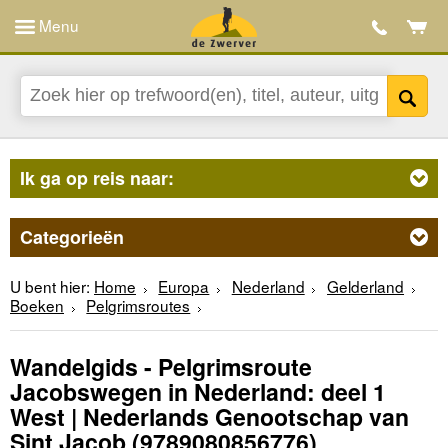
Menu
Ik ga op reis naar:
Categorieën
U bent hier:
Home
Europa
Nederland
Gelderland
Boeken
Pelgrimsroutes
Wandelgids - Pelgrimsroute
Jacobswegen in Nederland: deel 1
West | Nederlands Genootschap van
Sint Jacob
(9789080856776)