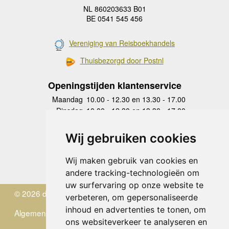
NL 860203633 B01
BE 0541 545 456
Vereniging van Reisboekhandels
Thuisbezorgd door Postnl
Openingstijden klantenservice
Maandag
10.00 - 12.30 en 13.30 - 17.00
Dinsdag
10.00 - 12.30 en 13.30 - 17.00
Woensdag
10.00 - 12.30 en 13.30 - 17.00
Donderdag
10.00 - 12.30 en 13.30 - 17.00
Wij gebruiken cookies
Vrijdag
10.00 - 12.30 en 13.30 - 17.00
Zaterdag
gesloten
Wij maken gebruik van cookies en
Zondag
gesloten
andere tracking-technologieën om
uw surfervaring op onze website te
© 2026 de Zwerver
verbeteren, om gepersonaliseerde
inhoud en advertenties te tonen, om
Algemene Voorwaarden
ons websiteverkeer te analyseren en