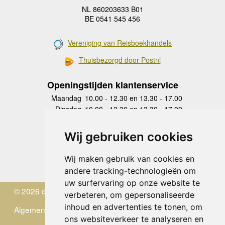
NL 860203633 B01
BE 0541 545 456
Vereniging van Reisboekhandels
Thuisbezorgd door Postnl
Openingstijden klantenservice
Maandag
10.00 - 12.30 en 13.30 - 17.00
Dinsdag
10.00 - 12.30 en 13.30 - 17.00
Woensdag
10.00 - 12.30 en 13.30 - 17.00
Donderdag
10.00 - 12.30 en 13.30 - 17.00
Wij gebruiken cookies
Vrijdag
10.00 - 12.30 en 13.30 - 17.00
Zaterdag
gesloten
Wij maken gebruik van cookies en
Zondag
gesloten
andere tracking-technologieën om
uw surfervaring op onze website te
© 2026 de Zwerver
verbeteren, om gepersonaliseerde
inhoud en advertenties te tonen, om
Algemene Voorwaarden
ons websiteverkeer te analyseren en