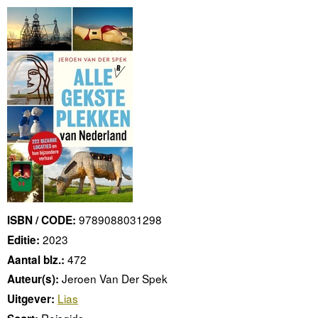
9789088031298
ISBN / CODE:
2023
Editie:
472
Aantal blz.:
Jeroen Van Der Spek
Auteur(s):
Lias
Uitgever:
Reisgids