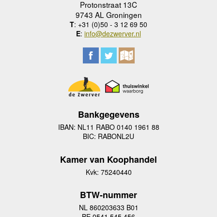
Protonstraat 13C
9743 AL Groningen
T
: +31 (0)50 - 3 12 69 50
E
:
info@dezwerver.nl
Bankgegevens
IBAN: NL11 RABO 0140 1961 88
BIC: RABONL2U
Kamer van Koophandel
Kvk: 75240440
BTW-nummer
NL 860203633 B01
BE 0541 545 456