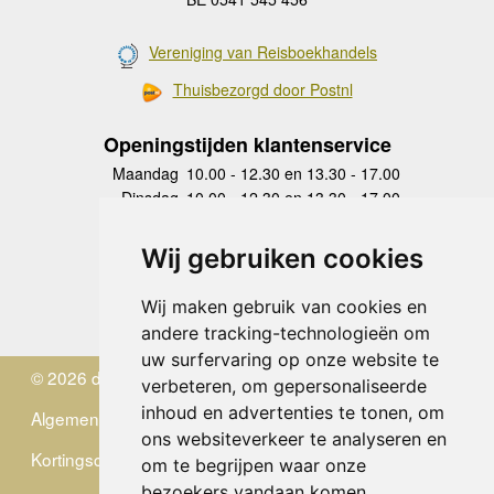
Vereniging van Reisboekhandels
Thuisbezorgd door Postnl
Openingstijden klantenservice
Maandag
10.00 - 12.30 en 13.30 - 17.00
Dinsdag
10.00 - 12.30 en 13.30 - 17.00
Woensdag
10.00 - 12.30 en 13.30 - 17.00
Donderdag
10.00 - 12.30 en 13.30 - 17.00
Wij gebruiken cookies
Vrijdag
10.00 - 12.30 en 13.30 - 17.00
Zaterdag
gesloten
Wij maken gebruik van cookies en
Zondag
gesloten
andere tracking-technologieën om
uw surfervaring op onze website te
© 2026 de Zwerver
verbeteren, om gepersonaliseerde
inhoud en advertenties te tonen, om
Algemene Voorwaarden
ons websiteverkeer te analyseren en
Kortingscode
om te begrijpen waar onze
bezoekers vandaan komen.