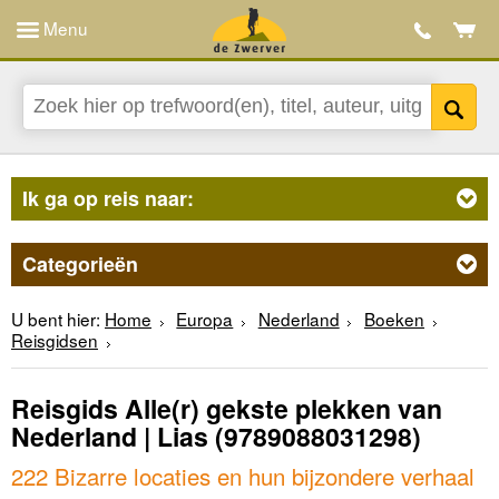
Menu
Ik ga op reis naar:
Categorieën
U bent hier:
Home
Europa
Nederland
Boeken
Reisgidsen
Reisgids Alle(r) gekste plekken van
Nederland | Lias
(9789088031298)
222 Bizarre locaties en hun bijzondere verhaal