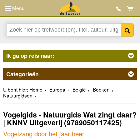
Menu
Ik ga op reis naar:
Categorieën
U bent hier:
Home
Europa
België
Boeken
Natuurgidsen
Vogelgids - Natuurgids Wat zingt daar?
| KNNV Uitgeverij
(9789050117425)
Vogelzang door het jaar heen