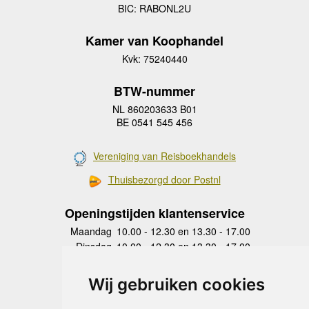
BIC: RABONL2U
Kamer van Koophandel
Kvk: 75240440
BTW-nummer
NL 860203633 B01
BE 0541 545 456
Vereniging van Reisboekhandels
Thuisbezorgd door Postnl
Openingstijden klantenservice
Maandag
10.00 - 12.30 en 13.30 - 17.00
Dinsdag
10.00 - 12.30 en 13.30 - 17.00
Woensdag
10.00 - 12.30 en 13.30 - 17.00
Donderdag
10.00 - 12.30 en 13.30 - 17.00
Wij gebruiken cookies
Vrijdag
10.00 - 12.30 en 13.30 - 17.00
Zaterdag
gesloten