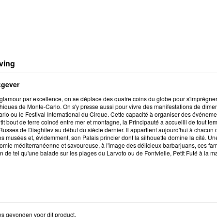
ving
tgever
 glamour par excellence, on se déplace des quatre coins du globe pour s'imprégner
hiques de Monte-Carlo. On s'y presse aussi pour vivre des manifestations de dimens
lo ou le Festival International du Cirque. Cette capacité à organiser des événemen
petit bout de terre coincé entre mer et montagne, la Principauté a accueilli de tout 
Russes de Diaghilev au début du siècle dernier. Il appartient aujourd'hui à chacun
ses musées et, évidemment, son Palais princier dont la silhouette domine la cité
mie méditerranéenne et savoureuse, à l'image des délicieux barbarjuans, ces fameu
en de tel qu'une balade sur les plages du Larvoto ou de Fontvielle, Petit Futé à la 
s gevonden voor dit product.