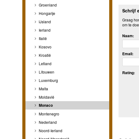
Groenland
Schrijf 
Hongarije
Graag hore
IJsland
om te doe
Ierland
Naam:
Italië
Kosovo
Email:
Kroatië
Letland
Litouwen
Rating:
Luxemburg
Malta
Moldavië
Monaco
Montenegro
Nederland
Noord-Ierland
Noord-Macedonië