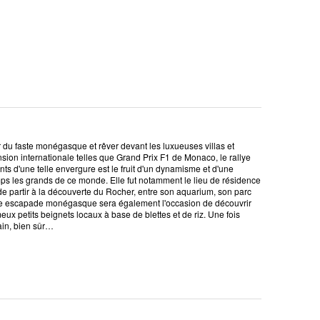
 du faste monégasque et rêver devant les luxueuses villas et
ion internationale telles que Grand Prix F1 de Monaco, le rallye
ts d'une telle envergure est le fruit d'un dynamisme et d'une
temps les grands de ce monde. Elle fut notamment le lieu de résidence
 de partir à la découverte du Rocher, entre son aquarium, son parc
. Une escapade monégasque sera également l'occasion de découvrir
x petits beignets locaux à base de blettes et de riz. Une fois
main, bien sûr…