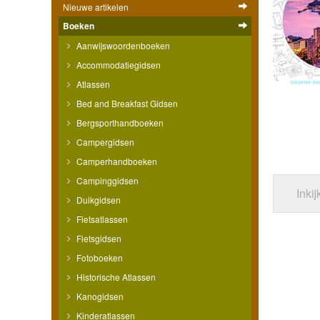
Nieuwe artikelen
Boeken
Aanwijswoordenboeken
Accommodatiegidsen
Atlassen
Bed and Breakfast Gidsen
Bergsporthandboeken
Campergidsen
Camperhandboeken
Campinggidsen
Inki
Duikgidsen
Fietsatlassen
Fietsgidsen
Fotoboeken
Historische Atlassen
Kanogidsen
Kinderatlassen