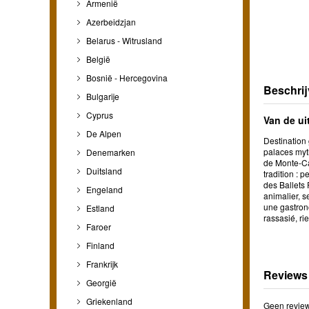
Armenië
Azerbeidzjan
Belarus - Witrusland
België
Bosnië - Hercegovina
Beschrij
Bulgarije
Cyprus
Van de ui
De Alpen
Destination
palaces myt
Denemarken
de Monte-Car
Duitsland
tradition : 
des Ballets 
Engeland
animalier, 
une gastrono
Estland
rassasié, ri
Faroer
Finland
Frankrijk
Reviews
Georgië
Griekenland
Geen review