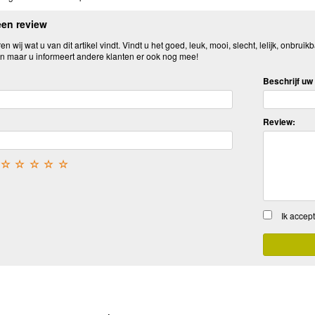
een review
n wij wat u van dit artikel vindt. Vindt u het goed, leuk, mooi, slecht, lelijk, onbruikb
n maar u informeert andere klanten er ook nog mee!
Beschrijf uw 
Review:
☆
☆
☆
☆
☆
Ik accep