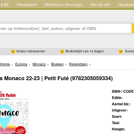
L & BE
Nieuwsbrief
Webshop in Groningen
Wie zijn wij?
Vacature
Gratis retourneren
Bedenktijd van 14 dagen
Gratis
Home
Europa
Monaco
Boeken
Reisgidsen
s Monaco 22-23 | Petit Futé
(9782305059334)
ISBN / CODE
Editie:
Aantal blz.:
Uitgever:
Soort:
Taal:
Hoogte: