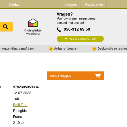
s
Contact
Inloggen
Registreren
Vragen?
Voor uw vragen neem gerust
contact met ons op!
050-312 69 50
NEEM CONTACT OP
 verzending vanaf €50,-
Achteraf betalen
Deskundig persone
Winkelwagen
Geen items in winkelwagen
:
9782305059334
Ga naar winkelwagen
12-07-2022
168
Petit Futé
Reisgids
Frans
21.0 cm