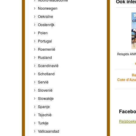
Ook int
Noorwegen
Oekraïne
Oostenrijk
Polen
Portugal
Roemenië
Reisgids ANW
Rusland
Scandinavië
Schotland
Re
Cote d'Azu
Servië
Slovenië
Slowakije
Spanje
Faceb
Tsjechië
Reisboekw
Turkije
Vaticaanstad