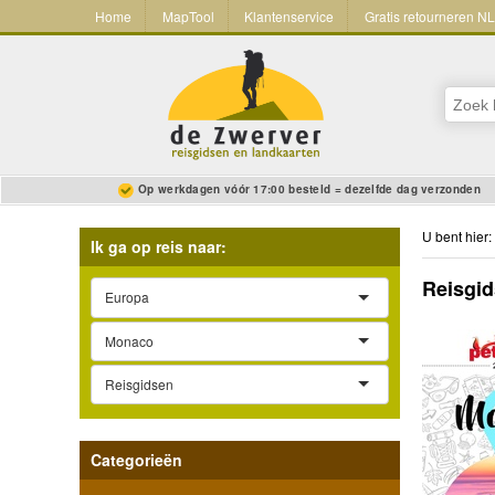
Home
MapTool
Klantenservice
Gratis retourneren N
Op werkdagen vóór 17:00 besteld = dezelfde dag verzonden
U bent hier:
Ik ga op reis naar:
Reisgid
Europa
Monaco
Reisgidsen
Categorieën