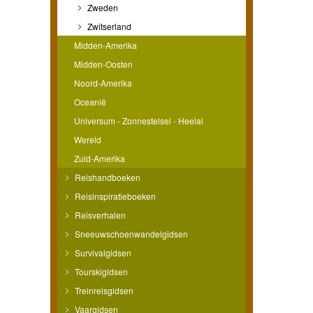
Zweden
Zwitserland
Midden-Amerika
Midden-Oosten
Noord-Amerika
Oceanië
Universum - Zonnestelsel - Heelal
Wereld
Zuid-Amerika
Reishandboeken
Reisinspiratieboeken
Reisverhalen
Sneeuwschoenwandelgidsen
Survivalgidsen
Tourskigidsen
Treinreisgidsen
Vaargidsen