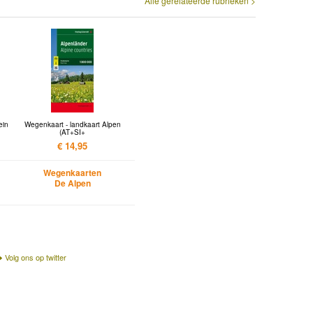
Alle gerelateerde rubrieken >
ein
Wegenkaart - landkaart Alpen
(AT+SI+
€ 14,95
Wegenkaarten
De Alpen
Volg ons op twitter