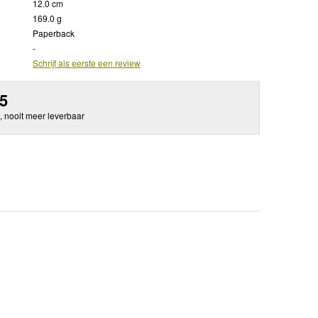
12.0 cm
169.0 g
Paperback
-
Schrijf als eerste een review
95
, nooit meer leverbaar