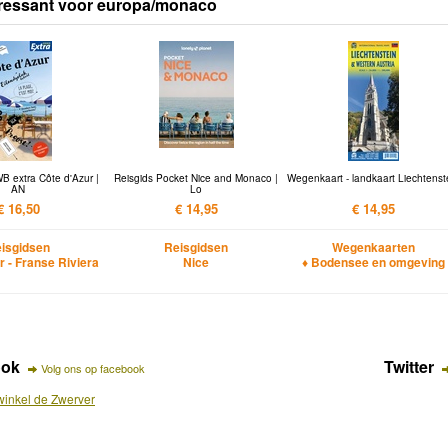
eressant voor europa/monaco
B extra Côte d'Azur |
Reisgids Pocket Nice and Monaco |
Wegenkaart - landkaart Liechtenst
AN
Lo
€ 16,50
€ 14,95
€ 14,95
isgidsen
Reisgidsen
Wegenkaarten
r - Franse Riviera
Nice
♦ Bodensee en omgeving
ook
Twitter
Volg ons op facebook
inkel de Zwerver