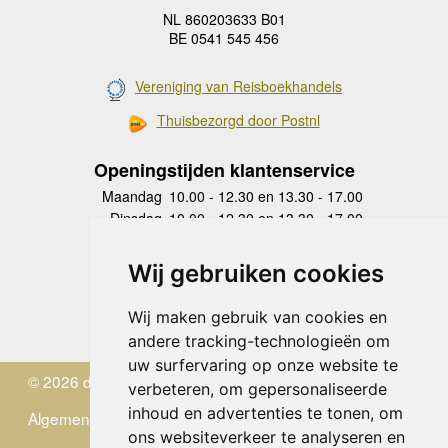
NL 860203633 B01
BE 0541 545 456
Vereniging van Reisboekhandels
Thuisbezorgd door Postnl
Openingstijden klantenservice
Maandag
10.00 - 12.30 en 13.30 - 17.00
Dinsdag
10.00 - 12.30 en 13.30 - 17.00
Woensdag
10.00 - 12.30 en 13.30 - 17.00
Donderdag
10.00 - 12.30 en 13.30 - 17.00
Wij gebruiken cookies
Vrijdag
10.00 - 12.30 en 13.30 - 17.00
Zaterdag
gesloten
Wij maken gebruik van cookies en
Zondag
gesloten
andere tracking-technologieën om
uw surfervaring op onze website te
© 2026 de Zwerver
verbeteren, om gepersonaliseerde
inhoud en advertenties te tonen, om
Algemene Voorwaarden
ons websiteverkeer te analyseren en