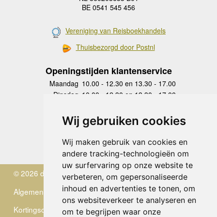
BE 0541 545 456
Vereniging van Reisboekhandels
Thuisbezorgd door Postnl
Openingstijden klantenservice
Maandag
10.00 - 12.30 en 13.30 - 17.00
Dinsdag
10.00 - 12.30 en 13.30 - 17.00
Woensdag
10.00 - 12.30 en 13.30 - 17.00
Donderdag
10.00 - 12.30 en 13.30 - 17.00
Wij gebruiken cookies
Vrijdag
10.00 - 12.30 en 13.30 - 17.00
Zaterdag
gesloten
Wij maken gebruik van cookies en
Zondag
gesloten
andere tracking-technologieën om
uw surfervaring op onze website te
© 2026 de Zwerver
verbeteren, om gepersonaliseerde
inhoud en advertenties te tonen, om
Algemene Voorwaarden
ons websiteverkeer te analyseren en
Kortingscode
om te begrijpen waar onze