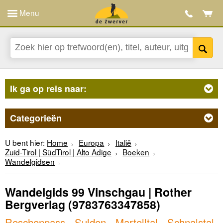
Menu
Ik ga op reis naar:
Categorieën
U bent hier:
Home
Europa
Italië
Zuid-Tirol | SüdTirol | Alto Adige
Boeken
Wandelgidsen
Wandelgids 99 Vinschgau | Rother
Bergverlag
(9783763347858)
Reschenpass - Sulden - Martelltal - Schnalstal