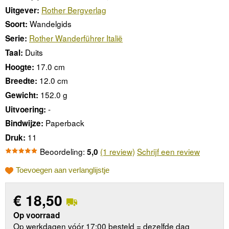
Rother Bergverlag
Uitgever:
Wandelgids
Soort:
Rother Wanderführer Italië
Serie:
Duits
Taal:
17.0 cm
Hoogte:
12.0 cm
Breedte:
152.0 g
Gewicht:
-
Uitvoering:
Paperback
Bindwijze:
11
Druk:
Beoordeling:
(1 review)
Schrijf een review
5,0
Toevoegen aan verlanglijstje
€
18,50
Op voorraad
Op werkdagen vóór 17:00 besteld = dezelfde dag