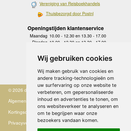
Vereniging van Reisboekhandels
Thuisbezorgd door Postnl
Openingstijden klantenservice
Maandag
10.00 - 12.30 en 13.30 - 17.00
Dinsdag
10.00 - 12.30 en 13.30 - 17.00
Woensdag
10.00 - 12.30 en 13.30 - 17.00
Donderdag
10.00 - 12.30 en 13.30 - 17.00
Wij gebruiken cookies
Vrijdag
10.00 - 12.30 en 13.30 - 17.00
Zaterdag
gesloten
Wij maken gebruik van cookies en
Zondag
gesloten
andere tracking-technologieën om
uw surfervaring op onze website te
© 2026 de Zwerver
verbeteren, om gepersonaliseerde
inhoud en advertenties te tonen, om
Algemene Voorwaarden
ons websiteverkeer te analyseren en
Kortingscode
om te begrijpen waar onze
bezoekers vandaan komen.
Privacyverklaring