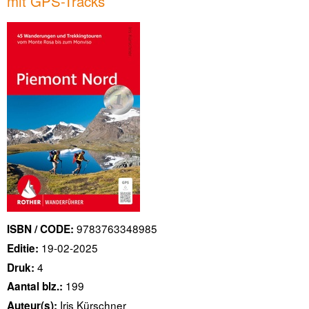
mit GPS-Tracks
9783763348985
ISBN / CODE:
19-02-2025
Editie:
4
Druk:
199
Aantal blz.:
Iris Kürschner
Auteur(s):