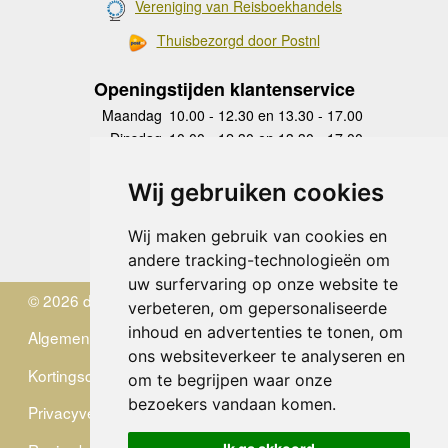
Vereniging van Reisboekhandels
Thuisbezorgd door Postnl
Openingstijden klantenservice
Maandag
10.00 - 12.30 en 13.30 - 17.00
Dinsdag
10.00 - 12.30 en 13.30 - 17.00
Woensdag
10.00 - 12.30 en 13.30 - 17.00
Donderdag
10.00 - 12.30 en 13.30 - 17.00
Wij gebruiken cookies
Vrijdag
10.00 - 12.30 en 13.30 - 17.00
Zaterdag
gesloten
Wij maken gebruik van cookies en
Zondag
gesloten
andere tracking-technologieën om
uw surfervaring op onze website te
© 2026 de Zwerver
verbeteren, om gepersonaliseerde
inhoud en advertenties te tonen, om
Algemene Voorwaarden
ons websiteverkeer te analyseren en
Kortingscode
om te begrijpen waar onze
bezoekers vandaan komen.
Privacyverklaring