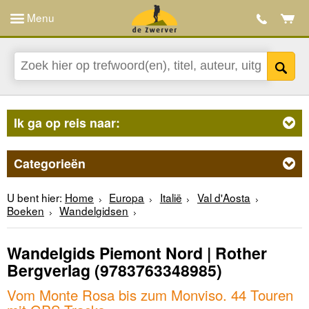
Menu
Ik ga op reis naar:
Categorieën
U bent hier:
Home
Europa
Italië
Val d'Aosta
Boeken
Wandelgidsen
Wandelgids Piemont Nord | Rother
Bergverlag
(9783763348985)
Vom Monte Rosa bis zum Monviso. 44 Touren