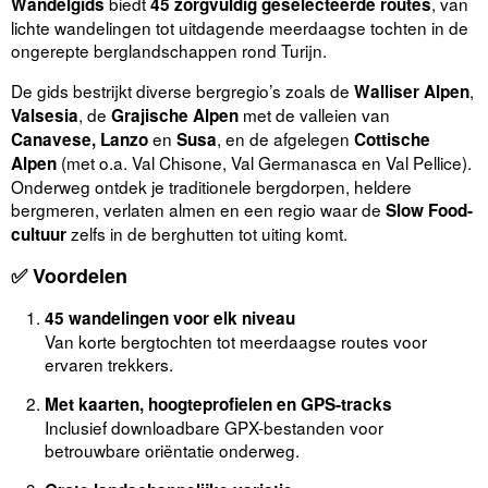
biedt
, van
Wandelgids
45 zorgvuldig geselecteerde routes
lichte wandelingen tot uitdagende meerdaagse tochten in de
ongerepte berglandschappen rond Turijn.
De gids bestrijkt diverse bergregio’s zoals de
,
Walliser Alpen
, de
met de valleien van
Valsesia
Grajische Alpen
en
, en de afgelegen
Canavese, Lanzo
Susa
Cottische
(met o.a. Val Chisone, Val Germanasca en Val Pellice).
Alpen
Onderweg ontdek je traditionele bergdorpen, heldere
bergmeren, verlaten almen en een regio waar de
Slow Food-
zelfs in de berghutten tot uiting komt.
cultuur
✅
Voordelen
45 wandelingen voor elk niveau
Van korte bergtochten tot meerdaagse routes voor
ervaren trekkers.
Met kaarten, hoogteprofielen en GPS-tracks
Inclusief downloadbare GPX-bestanden voor
betrouwbare oriëntatie onderweg.