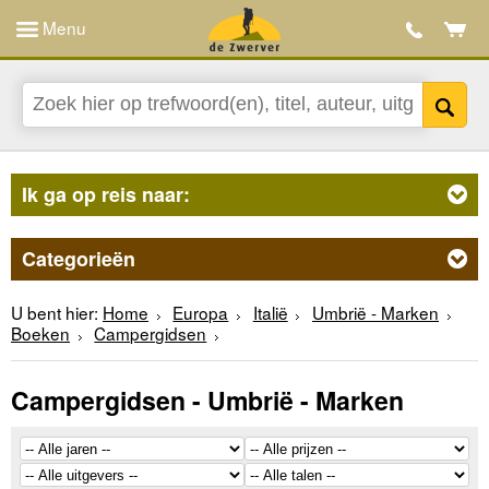
Menu
Ik ga op reis naar:
Categorieën
U bent hier:
Home
Europa
Italië
Umbrië - Marken
Boeken
Campergidsen
Campergidsen - Umbrië - Marken