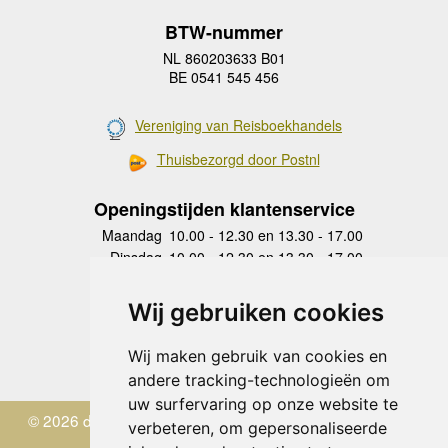
BTW-nummer
NL 860203633 B01
BE 0541 545 456
Vereniging van Reisboekhandels
Thuisbezorgd door Postnl
Openingstijden klantenservice
Maandag
10.00 - 12.30 en 13.30 - 17.00
Dinsdag
10.00 - 12.30 en 13.30 - 17.00
Woensdag
10.00 - 12.30 en 13.30 - 17.00
Donderdag
10.00 - 12.30 en 13.30 - 17.00
Wij gebruiken cookies
Vrijdag
10.00 - 12.30 en 13.30 - 17.00
Zaterdag
gesloten
Wij maken gebruik van cookies en
Zondag
gesloten
andere tracking-technologieën om
uw surfervaring op onze website te
© 2026 de Zwerver
verbeteren, om gepersonaliseerde