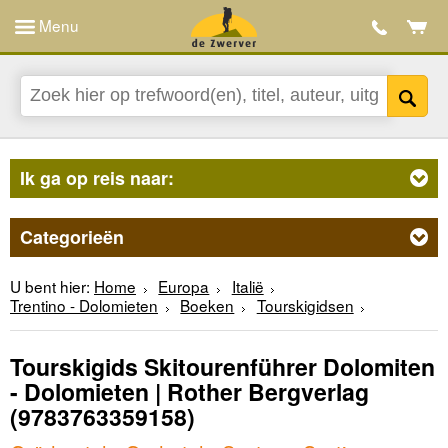
Menu
Ik ga op reis naar:
Categorieën
U bent hier:
Home
Europa
Italië
Trentino - Dolomieten
Boeken
Tourskigidsen
Tourskigids Skitourenführer Dolomiten
- Dolomieten | Rother Bergverlag
(9783763359158)