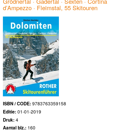
Grödnertal · Gadertal · Sexten · Cortina
d’Ampezzo · Fleimstal, 55 Skitouren
9783763359158
ISBN / CODE:
01-01-2019
Editie:
4
Druk:
160
Aantal blz.: