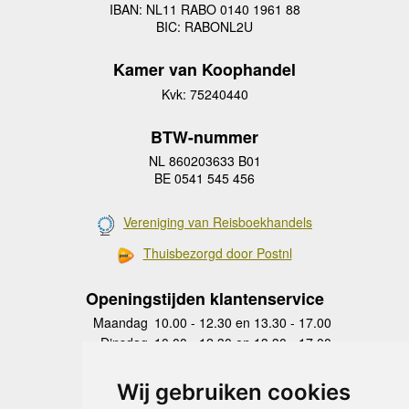
IBAN: NL11 RABO 0140 1961 88
BIC: RABONL2U
Kamer van Koophandel
Kvk: 75240440
BTW-nummer
NL 860203633 B01
BE 0541 545 456
Vereniging van Reisboekhandels
Thuisbezorgd door Postnl
Openingstijden klantenservice
Maandag
10.00 - 12.30 en 13.30 - 17.00
Dinsdag
10.00 - 12.30 en 13.30 - 17.00
Woensdag
10.00 - 12.30 en 13.30 - 17.00
Donderdag
10.00 - 12.30 en 13.30 - 17.00
Wij gebruiken cookies
Vrijdag
10.00 - 12.30 en 13.30 - 17.00