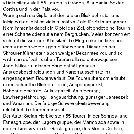
»Dolomiten« stellt 55 Touren in Gröden, Alta Badia, Sexten,
Cortina und in der Pala vor.
Wenngleich die Gipfel auf den ersten Blick sehr steil und
felsig wirken, gibt es viele attraktive Ziele für Skitourengeher.
Nicht immer ist dabei ein Gipfel das Ziel, oft endet eine Tour in
einer Scharte oder auf einem Bergrücken. Vieles konzentriert
sich auf die wenigen Klassiker, die Möglichkeiten links und
rechts davon werden gerne übersehen. Dieser Rother
Skitourenführer stellt auch weniger Bekanntes vor, und so
wird man auf zahlreichen Touren alleine unterwegs sein.
Jede Skitour in diesem Band enthält genaue
Anstiegsbeschreibungen und Kartenausschnitte mit
eingetragenem Routenverlauf. Die Tourenübersicht erlaubt
einen schnellen Blick auf Talort, Ausgangspunkt,
Höhenunterschied, Aufstiegszeit, Anforderung,
Lawinengefährdung, Hangausrichtung, günstiger Jahreszeit
und Varianten. Die farbige Schwierigkeitsbewertung
erleichtert die Tourenauswahl.
Der Autor Stefan Herbke stellt 55 Touren in der Sennes- und
Fanesgruppe, der Lagoraigruppe, der Marmolada sowie in
den Felsmassiven der Geislergruppe, des Monte Cristallo,