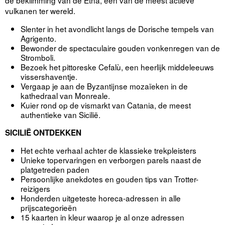
de beklimming van de Etna, een van de meest actieve
vulkanen ter wereld.
Slenter in het avondlicht langs de Dorische tempels van
Agrigento.
Bewonder de spectaculaire gouden vonkenregen van de
Stromboli.
Bezoek het pittoreske Cefalù, een heerlijk middeleeuws
vissershaventje.
Vergaap je aan de Byzantijnse mozaïeken in de
kathedraal van Monreale.
Kuier rond op de vismarkt van Catania, de meest
authentieke van Sicilië.
SICILIË ONTDEKKEN
Het echte verhaal achter de klassieke trekpleisters
Unieke topervaringen en verborgen parels naast de
platgetreden paden
Persoonlijke anekdotes en gouden tips van Trotter-
reizigers
Honderden uitgeteste horeca-adressen in alle
prijscategorieën
15 kaarten in kleur waarop je al onze adressen