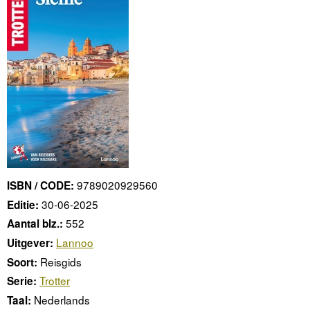
9789020929560
ISBN / CODE:
30-06-2025
Editie:
552
Aantal blz.:
Lannoo
Uitgever:
Reisgids
Soort:
Trotter
Serie:
Nederlands
Taal: