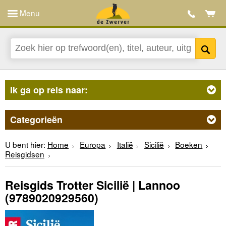
Menu
Ik ga op reis naar:
Categorieën
U bent hier:
Home
Europa
Italië
Sicilië
Boeken
Reisgidsen
Reisgids Trotter Sicilië | Lannoo
(9789020929560)