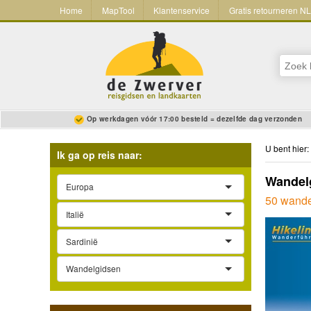
Home
MapTool
Klantenservice
Gratis retourneren N
Op werkdagen vóór 17:00 besteld = dezelfde dag verzonden
U bent hier:
Ik ga op reis naar:
Wandelg
Europa
50 wande
Italië
Sardinië
Wandelgidsen