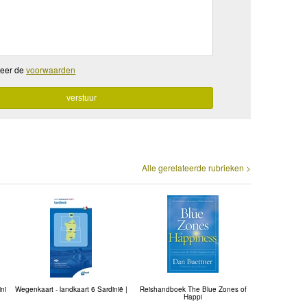
teer de
voorwaarden
Alle gerelateerde rubrieken >
ni
Wegenkaart - landkaart 6 Sardinië |
Reishandboek The Blue Zones of
Happi