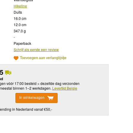
Hikeline
Duits
16.0 cm
12.0 cm
347.0 g
-
Paperback
Schrijf als eerste een review
Toevoegen aan verlanglijstje
95
ad
en vóór 17:00 besteld = dezelfde dag verzonden
meestal binnen 1–2 werkdagen.
Levertijd Belgie
In winkelwagen
ending in Nederland vanaf €50,-