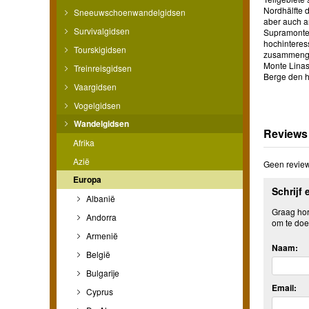
Nordhälfte d
Sneeuwschoenwandelgidsen
aber auch an
Survivalgidsen
Supramonte-
hochinteres
Tourskigidsen
zusammengef
Monte Linas
Treinreisgidsen
Berge den h
Vaargidsen
Vogelgidsen
Wandelgidsen
Reviews
Afrika
Azië
Geen review
Europa
Schrijf 
Albanië
Graag hore
Andorra
om te doe
Armenië
Naam:
België
Bulgarije
Email:
Cyprus