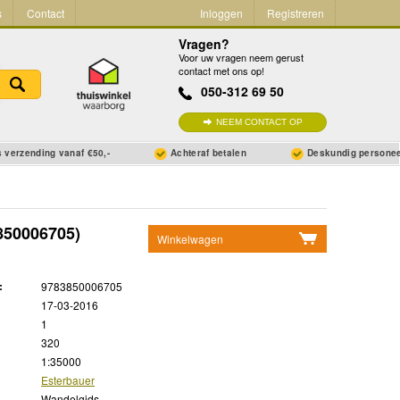
s
Contact
Inloggen
Registreren
Vragen?
Voor uw vragen neem gerust
contact met ons op!
050-312 69 50
NEEM CONTACT OP
 verzending vanaf €50,-
Achteraf betalen
Deskundig persone
850006705)
Winkelwagen
Geen items in winkelwagen
:
9783850006705
Ga naar winkelwagen
17-03-2016
1
320
1:35000
Esterbauer
Wandelgids