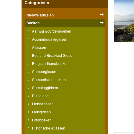
Categorieën
Nieuwe artikelen
Boeken
Aanwijswoordenboeken
Accommodatiegidsen
Atlassen
Bed and Breakfast Gidsen
Bergsporthandboeken
Campergidsen
Camperhandboeken
Campinggidsen
Duikgidsen
Fietsatlassen
Fietsgidsen
Fotoboeken
Historische Atlassen