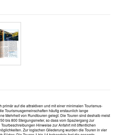
h primär auf die attraktiven und mit einer minimalen Tourismus-
r die Tourismusgemeinschaften häufig erstaunlich lange
ine Mehrheit von Rundtouren gelegt. Die Touren sind deshalb meist
150 bis 800 Steigungsmeter, so dass vom Spaziergang zur
Tourbeschreibungen Hinweise zur Anfahrt mit öffentlichen
glichkeiten. Zur logischen Gliederung wurden die Touren in vier
ach Süden: Die Touren 1 bis 14 behandeln fast die gesamte