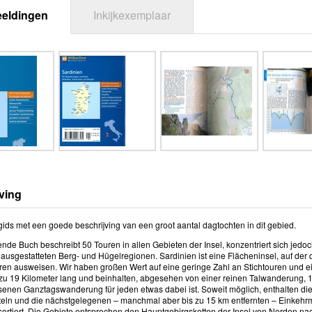
eeldingen
Inkijkexemplaar
ving
ds met een goede beschrijving van een groot aantal dagtochten in dit gebied.
nde Buch beschreibt 50 Touren in allen Gebieten der Insel, konzentriert sich jedoc
r ausgestatteten Berg- und Hügelregionen. Sardinien ist eine Flächeninsel, auf de
ren ausweisen. Wir haben großen Wert auf eine geringe Zahl an Stichtouren und e
 zu 19 Kilometer lang und beinhalten, abgesehen von einer reinen Talwanderung, 
nen Ganztagswanderung für jeden etwas dabei ist. Soweit möglich, enthalten die 
teln und die nächstgelegenen – manchmal aber bis zu 15 km entfernten – Einkehrmö
 sortiert. Die Gebiete entsprechen den Hauptgebirgsketten der Insel von Norden n