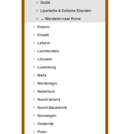
Sicilië
Liparische & Eolische Eilanden
↔ Wandelen naar Rome
Kosovo
Kroatië
Letland
Liechtenstein
Litouwen
Luxemburg
Malta
Montenegro
Nederland
Noord-Ierland
Noord-Macedonië
Noorwegen
Oostenrijk
Polen