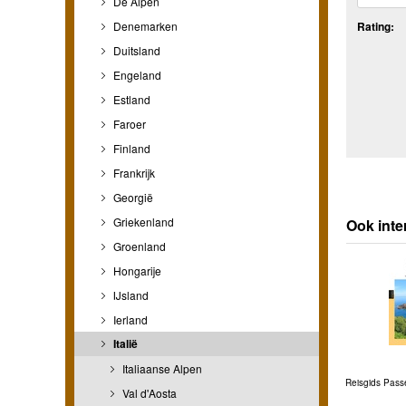
De Alpen
Denemarken
Rating:
Duitsland
Engeland
Estland
Faroer
Finland
Frankrijk
Georgië
Griekenland
Ook inte
Groenland
Hongarije
IJsland
Ierland
Italië
Italiaanse Alpen
Reisgids Passe
Val d'Aosta