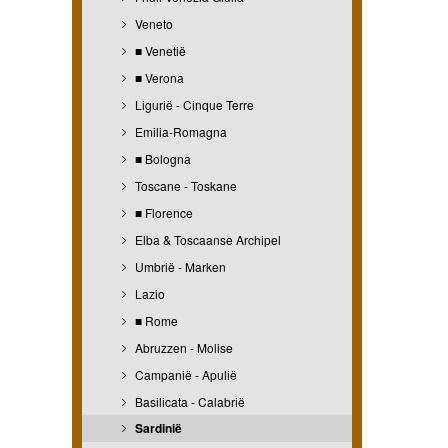
Veneto
■ Venetië
■ Verona
Ligurië - Cinque Terre
Emilia-Romagna
■ Bologna
Toscane - Toskane
■ Florence
Elba & Toscaanse Archipel
Umbrië - Marken
Lazio
■ Rome
Abruzzen - Molise
Campanië - Apulië
Basilicata - Calabrië
Sardinië