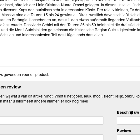
er Insel, nördlich der Linie Oristano-Nuoro-Orosei gelegen. In diesem Inselteil fi
 diversen Kaps der touristisch sehr interessanten Küste. Der relativ kleinen, für
Massivs sind die Touren 15 bis 24 gewidmet. Direkt westlich davon schließt sich 
santen Barbagia-Hochebenen an, das mit den etwas außerhalb liegenden Vulkanb
asst wurde. Das vierte Gebiet mit den Touren 36 bis 50 beinhaltet die drei südli
 und die Monti Sulcis bilden gemeinsam die historische Region Sulcis-Iglesiente i
öchsten und interessantesten Teil des Hügellands darstellen.
s gevonden voor dit product.
een review
n wij wat u van dit artikel vindt. Vindt u het goed, leuk, mooi, slecht, lelijk, onbruikb
n maar u informeert andere klanten er ook nog mee!
Beschrijf uw 
Review: