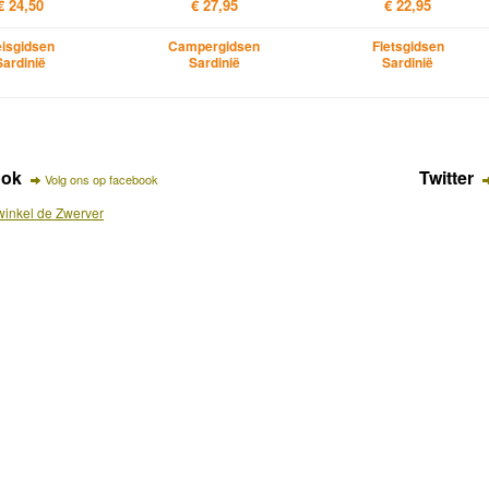
€ 24,50
€ 27,95
€ 22,95
isgidsen
Campergidsen
Fietsgidsen
Sardinië
Sardinië
Sardinië
ook
Twitter
Volg ons op facebook
inkel de Zwerver