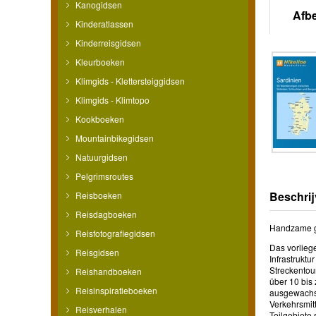
Kanogidsen
Afb
Kinderatlassen
Kinderreisgidsen
Kleurboeken
Klimgids - Klettersteiggidsen
Klimgids - Klimtopo
Kookboeken
Mountainbikegidsen
Natuurgidsen
Pelgrimsroutes
Beschrij
Reisboeken
Reisdagboeken
Handzame gi
Reisfotografiegidsen
Das vorliege
Reisgidsen
Infrastruktu
Streckentou
Reishandboeken
über 10 bis
Reisinspiratieboeken
ausgewachse
Verkehrsmit
Reisverhalen
Teilgebiete