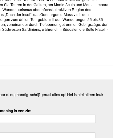
nden Sie Touren in der Gallura, am Monte Acuto und Monte Limbara,
 den Wandertourismus aber höchst attraktiven Region des
das „Dach der Insel“, das Gennargentu-Massiv mit den
ergen zum dritten Tourgebiet mit den Wanderungen 25 bis 35
chen, voneinander durch Tiefebenen getrennten Gebirgszüge: der
m Südwesten Sardiniens, während im Südosten die Sette Fratelli-
aar of erg handig: schrijf gerust alles op! Het is niet alleen leuk
mening in een zin: