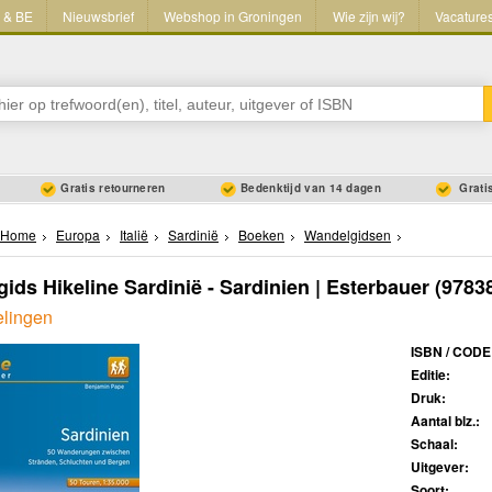
L & BE
Nieuwsbrief
Webshop in Groningen
Wie zijn wij?
Vacature
Gratis retourneren
Bedenktijd van 14 dagen
Gratis
Home
Europa
Italië
Sardinië
Boeken
Wandelgidsen
ids Hikeline Sardinië - Sardinien | Esterbauer
(9783
lingen
ISBN / CODE
Editie:
Druk:
Aantal blz.:
Schaal:
Uitgever:
Soort: