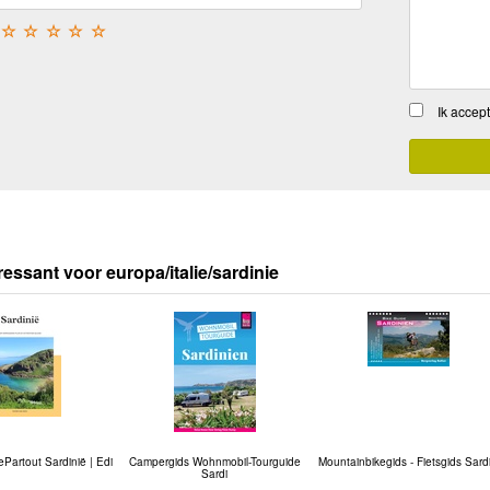
☆
☆
☆
☆
☆
Ik accep
ressant voor europa/italie/sardinie
Partout Sardinië | Edi
Campergids Wohnmobil-Tourguide
Mountainbikegids - Fietsgids Sardi
Sardi