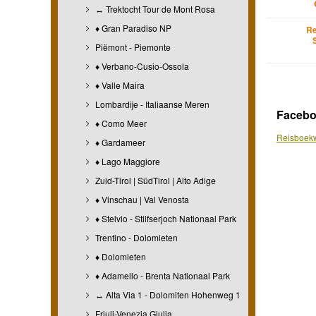
↔ Trektocht Tour de Mont Rosa
♦ Gran Paradiso NP
Re
Piëmont - Piemonte
♦ Verbano-Cusio-Ossola
♦ Valle Maira
Lombardije - Italiaanse Meren
Faceb
♦ Como Meer
Reisboekw
♦ Gardameer
♦ Lago Maggiore
Zuid-Tirol | SüdTirol | Alto Adige
♦ Vinschau | Val Venosta
♦ Stelvio - Stilfserjoch Nationaal Park
Trentino - Dolomieten
♦ Dolomieten
♦ Adamello - Brenta Nationaal Park
↔ Alta Via 1 - Dolomiten Hohenweg 1
Friuli-Venezia Giulia