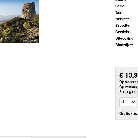
Serie:
Taal:
Hoogte:
Breedte:
Gewicht:
Uitvoering:
Bindwijze:
€
13,
Op voorra
Op werkdag
Bezorging 
Gratis
verz