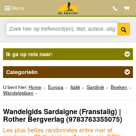
Menu
Ik ga op reis naar:
Categorieën
U bent hier:
Home
Europa
Italië
Sardinië
Boeken
Wandelgidsen
Wandelgids Sardaigne (Franstalig) |
Rother Bergverlag
(9783763355075)
Les plus belles randonnées entre mer et