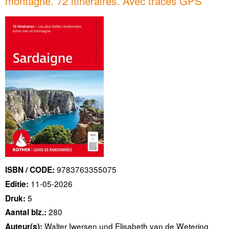
montagne. 72 itinéraires. Avec traces GPS
9783763355075
ISBN / CODE:
11-05-2026
Editie:
5
Druk:
280
Aantal blz.:
Walter Iwersen und Elisabeth van de Wetering
Auteur(s):