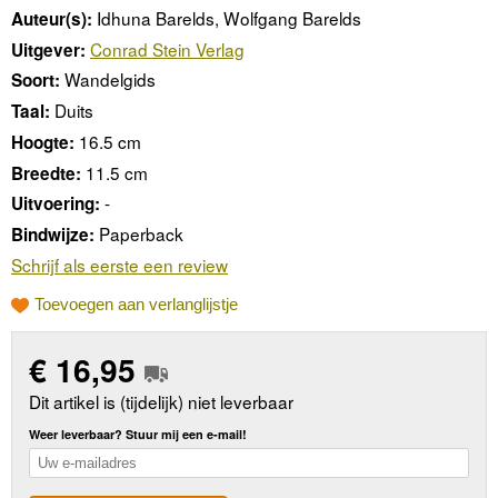
Idhuna Barelds, Wolfgang Barelds
Auteur(s):
Conrad Stein Verlag
Uitgever:
Wandelgids
Soort:
Duits
Taal:
16.5 cm
Hoogte:
11.5 cm
Breedte:
-
Uitvoering:
Paperback
Bindwijze:
Schrijf als eerste een review
Toevoegen aan verlanglijstje
€
16,95
Dit artikel is (tijdelijk) niet leverbaar
Weer leverbaar? Stuur mij een e-mail!