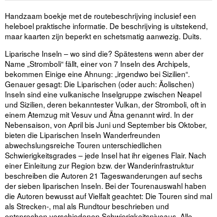
Handzaam boekje met de routebeschrijving inclusief een
heleboel praktische informatie. De beschrijving is uitstekend,
maar kaarten zijn beperkt en schetsmatig aanwezig. Duits.
Liparische Inseln – wo sind die? Spätestens wenn aber der
Name „Stromboli“ fällt, einer von 7 Inseln des Archipels,
bekommen Einige eine Ahnung: „irgendwo bei Sizilien“.
Genauer gesagt: Die Liparischen (oder auch: Äolischen)
Inseln sind eine vulkanische Inselgruppe zwischen Neapel
und Sizilien, deren bekanntester Vulkan, der Stromboli, oft in
einem Atemzug mit Vesuv und Ätna genannt wird. In der
Nebensaison, von April bis Juni und September bis Oktober,
bieten die Liparischen Inseln Wanderfreunden
abwechslungsreiche Touren unterschiedlichen
Schwierigkeitsgrades – jede Insel hat ihr eigenes Flair. Nach
einer Einleitung zur Region bzw. der Wanderinfrastruktur
beschreiben die Autoren 21 Tageswanderungen auf sechs
der sieben liparischen Inseln. Bei der Tourenauswahl haben
die Autoren bewusst auf Vielfalt geachtet: Die Touren sind mal
als Strecken-, mal als Rundtour beschrieben und
entsprechen verschiedenen Schwierigkeitsniveaus. Alle