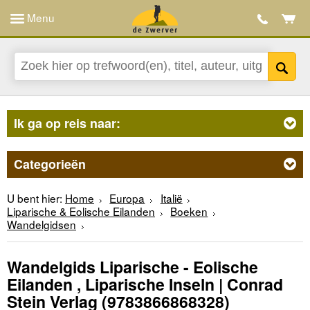
Menu
Ik ga op reis naar:
Categorieën
U bent hier:
Home
Europa
Italië
Liparische & Eolische Eilanden
Boeken
Wandelgidsen
Wandelgids Liparische - Eolische
Eilanden , Liparische Inseln | Conrad
Stein Verlag
(9783866868328)