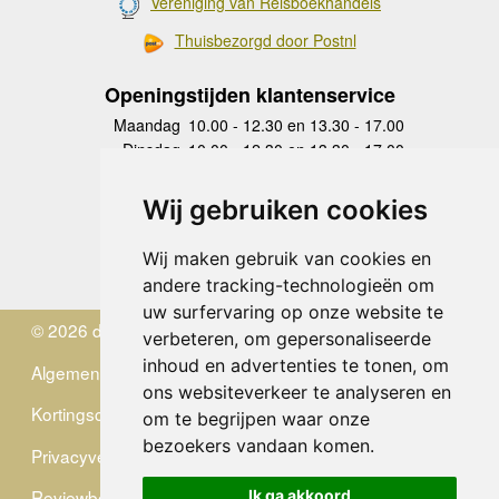
Vereniging van Reisboekhandels
Thuisbezorgd door Postnl
Openingstijden klantenservice
Maandag
10.00 - 12.30 en 13.30 - 17.00
Dinsdag
10.00 - 12.30 en 13.30 - 17.00
Woensdag
10.00 - 12.30 en 13.30 - 17.00
Donderdag
10.00 - 12.30 en 13.30 - 17.00
Wij gebruiken cookies
Vrijdag
10.00 - 12.30 en 13.30 - 17.00
Zaterdag
gesloten
Wij maken gebruik van cookies en
Zondag
gesloten
andere tracking-technologieën om
uw surfervaring op onze website te
© 2026 de Zwerver
verbeteren, om gepersonaliseerde
inhoud en advertenties te tonen, om
Algemene Voorwaarden
ons websiteverkeer te analyseren en
Kortingscode
om te begrijpen waar onze
bezoekers vandaan komen.
Privacyverklaring
Reviewbeleid
Ik ga akkoord