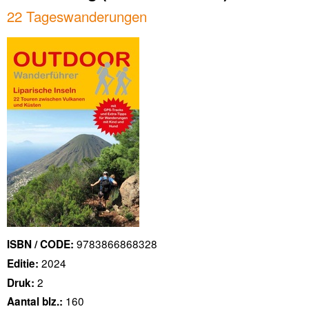
22 Tageswanderungen
9783866868328
ISBN / CODE:
2024
Editie:
2
Druk:
160
Aantal blz.: