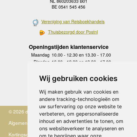
NL 860203633 B01
BE 0541 545 456
Vereniging van Reisboekhandels
Thuisbezorgd door Postnl
Openingstijden klantenservice
Maandag
10.00 - 12.30 en 13.30 - 17.00
Dinsdag
10.00 - 12.30 en 13.30 - 17.00
Woensdag
10.00 - 12.30 en 13.30 - 17.00
Donderdag
10.00 - 12.30 en 13.30 - 17.00
Wij gebruiken cookies
Vrijdag
10.00 - 12.30 en 13.30 - 17.00
Zaterdag
gesloten
Wij maken gebruik van cookies en
Zondag
gesloten
andere tracking-technologieën om
uw surfervaring op onze website te
© 2026 de Zwerver
verbeteren, om gepersonaliseerde
inhoud en advertenties te tonen, om
Algemene Voorwaarden
ons websiteverkeer te analyseren en
Kortingscode
om te begrijpen waar onze