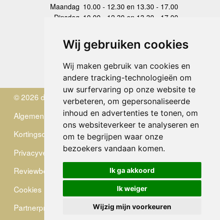
Maandag
10.00 - 12.30 en 13.30 - 17.00
Dinsdag
10.00 - 12.30 en 13.30 - 17.00
Woensdag
10.00 - 12.30 en 13.30 - 17.00
Donderdag
10.00 - 12.30 en 13.30 - 17.00
Wij gebruiken cookies
Vrijdag
10.00 - 12.30 en 13.30 - 17.00
Zaterdag
gesloten
Wij maken gebruik van cookies en
Zondag
gesloten
andere tracking-technologieën om
uw surfervaring op onze website te
© 2026 de Zwerver
verbeteren, om gepersonaliseerde
inhoud en advertenties te tonen, om
Algemene Voorwaarden
ons websiteverkeer te analyseren en
Kortingscode
om te begrijpen waar onze
bezoekers vandaan komen.
Privacyverklaring
Reviewbeleid
Ik ga akkoord
Cookies
Ik weiger
Partnerprogramma
Wijzig mijn voorkeuren