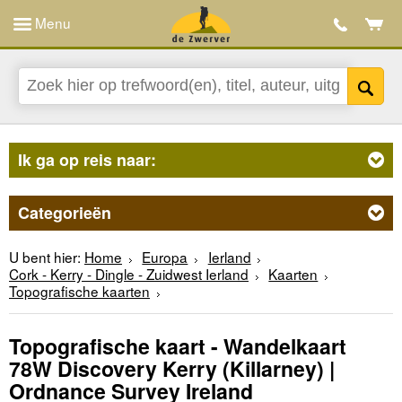
Menu
Ik ga op reis naar:
Categorieën
U bent hier:
Home
Europa
Ierland
Cork - Kerry - Dingle - Zuidwest Ierland
Kaarten
Topografische kaarten
Topografische kaart - Wandelkaart
78W Discovery Kerry (Killarney) |
Ordnance Survey Ireland