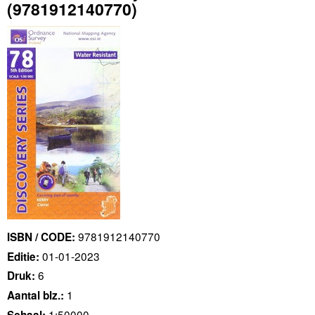
(9781912140770)
9781912140770
ISBN / CODE:
01-01-2023
Editie:
6
Druk:
1
Aantal blz.:
1:50000
Schaal: