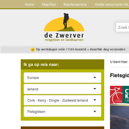
Home
MapTool
Klantenservice
Gratis retourneren N
Op werkdagen vóór 17:00 besteld = dezelfde dag verzonden
U bent hier:
Ik ga op reis naar:
Fietsgi
Europa
Ierland
Cork - Kerry - Dingle - Zuidwest Ierland
Fietsgidsen