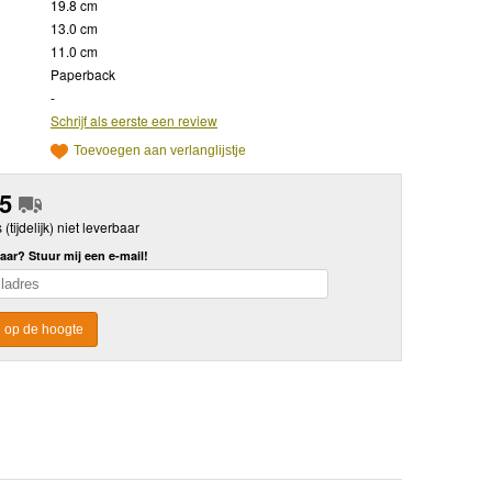
19.8 cm
13.0 cm
11.0 cm
Paperback
-
Schrijf als eerste een review
Toevoegen aan verlanglijstje
95
s (tijdelijk) niet leverbaar
aar? Stuur mij een e-mail!
 op de hoogte