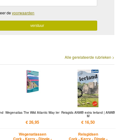
teer de
voorwaarden
Alle gerelateerde rubrieken >
and
Wegenatlas The Wild Atlantic Way Ier
Reisgids ANWB extra Ierland | ANWB
M
€ 26,95
€ 16,50
Wegenatlassen
Reisgidsen
Cork - Kerry - Dingle -
Cork - Kerry - Dingle -