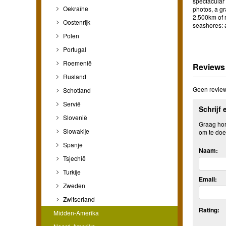
spectacular
Oekraïne
photos, a gr
2,500km of r
Oostenrijk
seashores: a
Polen
Portugal
Roemenië
Reviews
Rusland
Geen review
Schotland
Servië
Schrijf 
Slovenië
Graag hore
Slowakije
om te doe
Spanje
Naam:
Tsjechië
Turkije
Email:
Zweden
Zwitserland
Rating:
Midden-Amerika