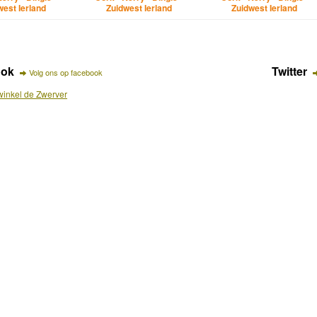
west Ierland
Zuidwest Ierland
Zuidwest Ierland
ook
Twitter
Volg ons op facebook
inkel de Zwerver