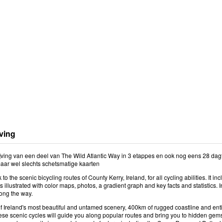
ving
jving van een deel van The Wild Atlantic Way in 3 etappes en ook nog eens 28 dagto
maar wel slechts schetsmatige kaarten
to the scenic bicycling routes of County Kerry, Ireland, for all cycling abilities. It
is illustrated with color maps, photos, a gradient graph and key facts and statistics.
long the way.
 Ireland's most beautiful and untamed scenery, 400km of rugged coastline and enti
se scenic cycles will guide you along popular routes and bring you to hidden gems. 