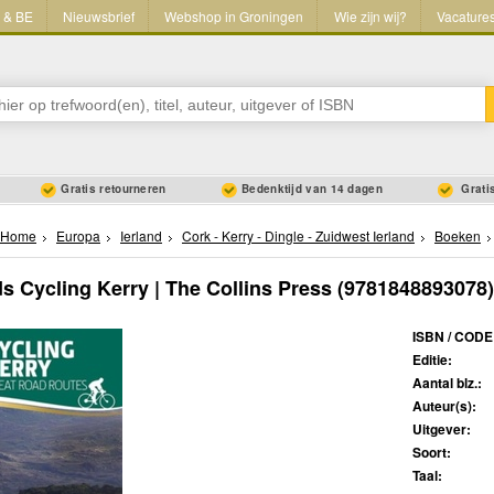
L & BE
Nieuwsbrief
Webshop in Groningen
Wie zijn wij?
Vacature
Gratis retourneren
Bedenktijd van 14 dagen
Gratis
Home
Europa
Ierland
Cork - Kerry - Dingle - Zuidwest Ierland
Boeken
ds Cycling Kerry | The Collins Press
(9781848893078)
ISBN / CODE
Editie:
Aantal blz.:
Auteur(s):
Uitgever:
Soort:
Taal: