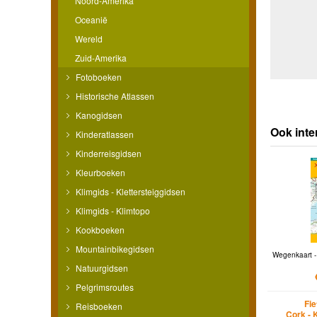
Noord-Amerika
Oceanië
Wereld
Zuid-Amerika
Fotoboeken
Historische Atlassen
Kanogidsen
Ook inte
Kinderatlassen
Kinderreisgidsen
Kleurboeken
Klimgids - Klettersteiggidsen
Klimgids - Klimtopo
Kookboeken
Mountainbikegidsen
Wegenkaart - 
Natuurgidsen
Pelgrimsroutes
Fi
Reisboeken
Cork - K