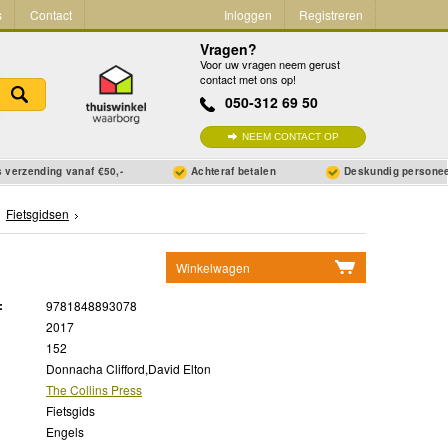
s
Contact
Inloggen
Registreren
Vragen?
Voor uw vragen neem gerust
contact met ons op!
050-312 69 50
NEEM CONTACT OP
 verzending vanaf €50,-
Achteraf betalen
Deskundig persone
Fietsgidsen
Winkelwagen
Geen items in winkelwagen
:
9781848893078
Ga naar winkelwagen
2017
152
Donnacha Clifford,David Elton
The Collins Press
Fietsgids
Engels