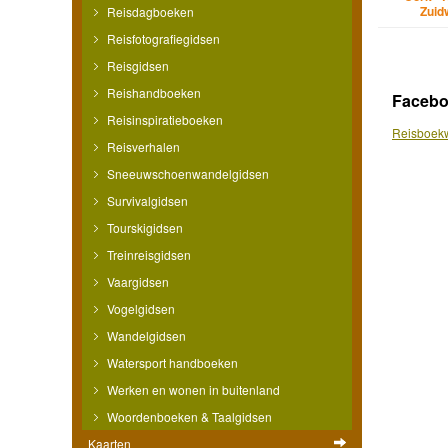
Zuid
Reisdagboeken
Reisfotografiegidsen
Reisgidsen
Reishandboeken
Faceb
Reisinspiratieboeken
Reisboekw
Reisverhalen
Sneeuwschoenwandelgidsen
Survivalgidsen
Tourskigidsen
Treinreisgidsen
Vaargidsen
Vogelgidsen
Wandelgidsen
Watersport handboeken
Werken en wonen in buitenland
Woordenboeken & Taalgidsen
Kaarten