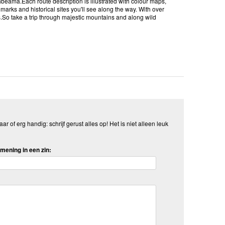
eama.Each route description is illustrated with colour maps,
dmarks and historical sites you'll see along the way. With over
ts.So take a trip through majestic mountains and along wild
aar of erg handig: schrijf gerust alles op! Het is niet alleen leuk
mening in een zin: