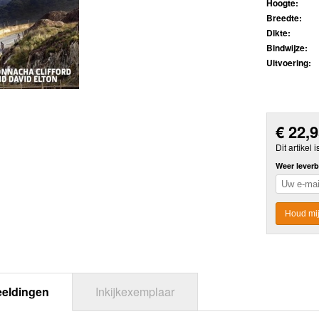
Hoogte:
Breedte:
Dikte:
Bindwijze:
Uitvoering:
€
22,
Dit artikel i
Weer leverb
Houd mij
eeldingen
Inkijkexemplaar