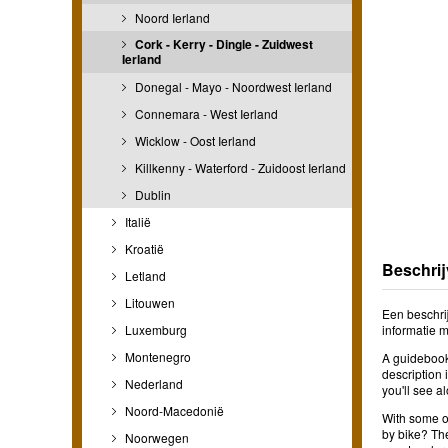
Noord Ierland
Cork - Kerry - Dingle - Zuidwest
Ierland
Donegal - Mayo - Noordwest Ierland
Connemara - West Ierland
Wicklow - Oost Ierland
Killkenny - Waterford - Zuidoost Ierland
Dublin
Italië
Kroatië
Beschrij
Letland
Litouwen
Een beschri
Luxemburg
informatie 
Montenegro
A guidebook 
description 
Nederland
you'll see a
Noord-Macedonië
With some of
by bike? The
Noorwegen