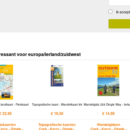
Ik accep
ressant voor europa/ierland/zuidwest
landkaart - Fietskaart
Topografische kaart - Wandelkaart 89
Wandelgids 329 Dingle Way - Ierl
€ 23,95
€ 19,50
€ 14,95
etskaarten
Topografische kaarten
Wandelgidsen
erry - Dingle -
Cork - Kerry - Dingle -
Cork - Kerry - Dingle -