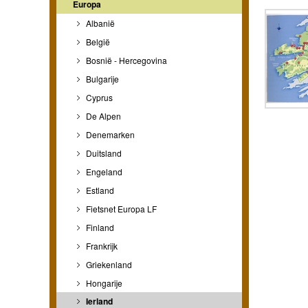
Europa
Albanië
België
Bosnië - Hercegovina
Bulgarije
Cyprus
De Alpen
Denemarken
Duitsland
Engeland
Estland
Fietsnet Europa LF
Finland
Frankrijk
Griekenland
Hongarije
Ierland