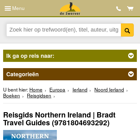
Menu
Ik ga op reis naar:
Categorieën
U bent hier:
Home
Europa
Ierland
Noord Ierland
Boeken
Reisgidsen
Reisgids Northern Ireland | Bradt
Travel Guides
(9781804693292)