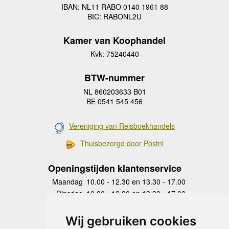
IBAN: NL11 RABO 0140 1961 88
BIC: RABONL2U
Kamer van Koophandel
Kvk: 75240440
BTW-nummer
NL 860203633 B01
BE 0541 545 456
Vereniging van Reisboekhandels
Thuisbezorgd door Postnl
Openingstijden klantenservice
Maandag
10.00 - 12.30 en 13.30 - 17.00
Dinsdag
10.00 - 12.30 en 13.30 - 17.00
Woensdag
10.00 - 12.30 en 13.30 - 17.00
Donderdag
10.00 - 12.30 en 13.30 - 17.00
Wij gebruiken cookies
Vrijdag
10.00 - 12.30 en 13.30 - 17.00