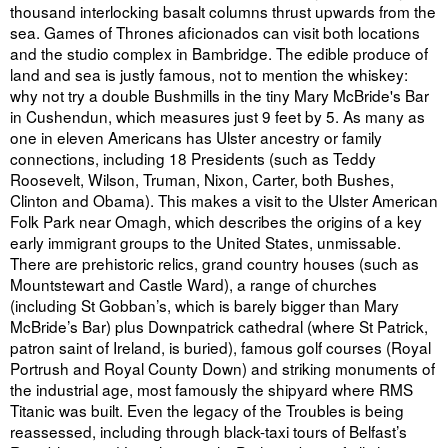
thousand interlocking basalt columns thrust upwards from the
sea. Games of Thrones aficionados can visit both locations
and the studio complex in Bambridge. The edible produce of
land and sea is justly famous, not to mention the whiskey:
why not try a double Bushmills in the tiny Mary McBride's Bar
in Cushendun, which measures just 9 feet by 5. As many as
one in eleven Americans has Ulster ancestry or family
connections, including 18 Presidents (such as Teddy
Roosevelt, Wilson, Truman, Nixon, Carter, both Bushes,
Clinton and Obama). This makes a visit to the Ulster American
Folk Park near Omagh, which describes the origins of a key
early immigrant groups to the United States, unmissable.
There are prehistoric relics, grand country houses (such as
Mountstewart and Castle Ward), a range of churches
(including St Gobban’s, which is barely bigger than Mary
McBride’s Bar) plus Downpatrick cathedral (where St Patrick,
patron saint of Ireland, is buried), famous golf courses (Royal
Portrush and Royal County Down) and striking monuments of
the industrial age, most famously the shipyard where RMS
Titanic was built. Even the legacy of the Troubles is being
reassessed, including through black-taxi tours of Belfast’s