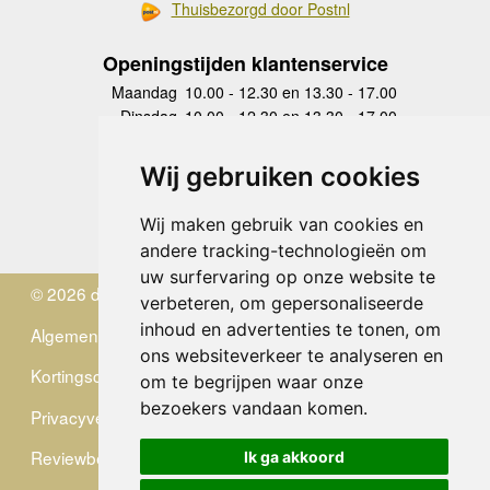
Thuisbezorgd door Postnl
Openingstijden klantenservice
Maandag
10.00 - 12.30 en 13.30 - 17.00
Dinsdag
10.00 - 12.30 en 13.30 - 17.00
Woensdag
10.00 - 12.30 en 13.30 - 17.00
Donderdag
10.00 - 12.30 en 13.30 - 17.00
Wij gebruiken cookies
Vrijdag
10.00 - 12.30 en 13.30 - 17.00
Zaterdag
gesloten
Wij maken gebruik van cookies en
Zondag
gesloten
andere tracking-technologieën om
uw surfervaring op onze website te
© 2026 de Zwerver
verbeteren, om gepersonaliseerde
inhoud en advertenties te tonen, om
Algemene Voorwaarden
ons websiteverkeer te analyseren en
Kortingscode
om te begrijpen waar onze
bezoekers vandaan komen.
Privacyverklaring
Reviewbeleid
Ik ga akkoord