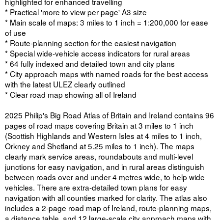
highlighted for enhanced travelling
* Practical 'more to view per page' A3 size
* Main scale of maps: 3 miles to 1 inch = 1:200,000 for ease
of use
* Route-planning section for the easiest navigation
* Special wide-vehicle access indicators for rural areas
* 64 fully indexed and detailed town and city plans
* City approach maps with named roads for the best access
with the latest ULEZ clearly outlined
* Clear road map showing all of Ireland
2025 Philip's Big Road Atlas of Britain and Ireland contains 96
pages of road maps covering Britain at 3 miles to 1 inch
(Scottish Highlands and Western Isles at 4 miles to 1 inch,
Orkney and Shetland at 5.25 miles to 1 inch). The maps
clearly mark service areas, roundabouts and multi-level
junctions for easy navigation, and in rural areas distinguish
between roads over and under 4 metres wide, to help wide
vehicles. There are extra-detailed town plans for easy
navigation with all counties marked for clarity. The atlas also
includes a 2-page road map of Ireland, route-planning maps,
a distance table, and 12 large-scale city approach maps with