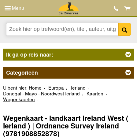
Menu
Ik ga op reis naar:
Categorieën
U bent hier:
Home
Europa
Ierland
Donegal - Mayo - Noordwest Ierland
Kaarten
Wegenkaarten
Wegenkaart - landkaart Ireland West (
Ierland ) | Ordnance Survey Ireland
(9781908852878)