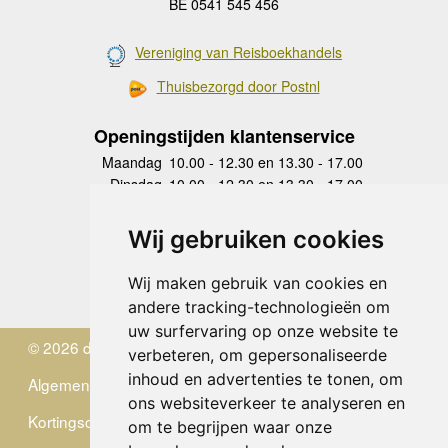
BE 0541 545 456
Vereniging van Reisboekhandels
Thuisbezorgd door Postnl
Openingstijden klantenservice
Maandag
10.00 - 12.30 en 13.30 - 17.00
Dinsdag
10.00 - 12.30 en 13.30 - 17.00
Woensdag
10.00 - 12.30 en 13.30 - 17.00
Donderdag
10.00 - 12.30 en 13.30 - 17.00
Wij gebruiken cookies
Vrijdag
10.00 - 12.30 en 13.30 - 17.00
Zaterdag
gesloten
Wij maken gebruik van cookies en
Zondag
gesloten
andere tracking-technologieën om
uw surfervaring op onze website te
© 2026 de Zwerver
verbeteren, om gepersonaliseerde
inhoud en advertenties te tonen, om
Algemene Voorwaarden
ons websiteverkeer te analyseren en
Kortingscode
om te begrijpen waar onze