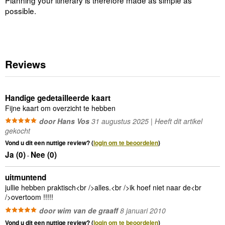
Planning your itinerary is therefore made as simple as
possible.
Reviews
Handige gedetailleerde kaart
Fijne kaart om overzicht te hebben
door Hans Vos
31 augustus 2025 | Heeft dit artikel
gekocht
Vond u dit een nuttige review? (
login om te beoordelen
)
Ja (
0
)
Nee (
0
)
-
uitmuntend
jullie hebben praktisch<br />alles.<br />ik hoef niet naar de<br
/>overtoom !!!!!
door wim van de graaff
8 januari 2010
Vond u dit een nuttige review? (
login om te beoordelen
)