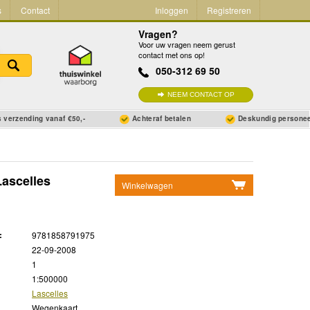
s
Contact
Inloggen
Registreren
Vragen?
Voor uw vragen neem gerust
contact met ons op!
050-312 69 50
NEEM CONTACT OP
 verzending vanaf €50,-
Achteraf betalen
Deskundig persone
Lascelles
Winkelwagen
Geen items in winkelwagen
Ga naar winkelwagen
:
9781858791975
22-09-2008
1
1:500000
Lascelles
Wegenkaart