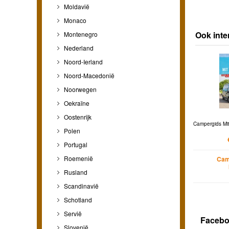
Moldavië
Monaco
Ook inte
Montenegro
Nederland
Noord-Ierland
Noord-Macedonië
Noorwegen
Oekraïne
Oostenrijk
Campergids Mi
Polen
Portugal
Roemenië
Cam
Rusland
Scandinavië
Schotland
Servië
Faceb
Slovenië