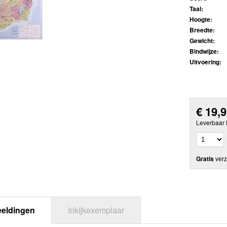
Taal:
Hoogte:
Breedte:
Gewicht:
Bindwijze:
Uitvoering:
€
19,
Leverbaar 
Gratis
verz
eeldingen
Inkijkexemplaar