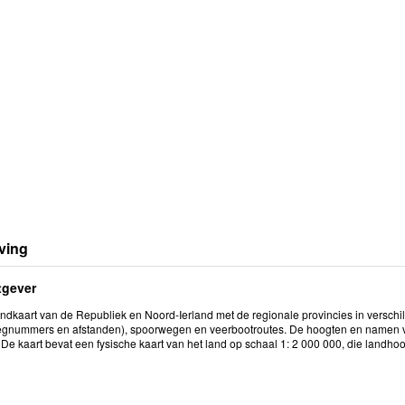
ving
tgever
andkaart van de Republiek en Noord-Ierland met de regionale provincies in verschi
wegnummers en afstanden), spoorwegen en veerbootroutes. De hoogten en namen va
De kaart bevat een fysische kaart van het land op schaal 1: 2 000 000, die landhoo