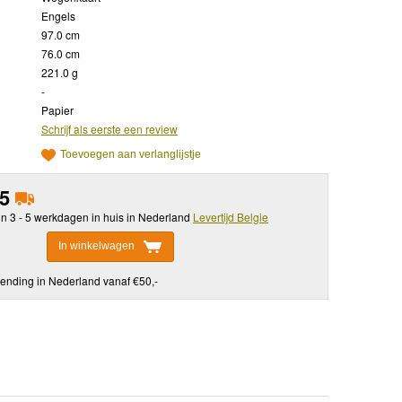
Engels
97.0 cm
76.0 cm
221.0 g
-
Papier
Schrijf als eerste een review
Toevoegen aan verlanglijstje
95
in 3 - 5 werkdagen in huis in Nederland
Levertijd Belgie
In winkelwagen
ending in Nederland vanaf €50,-