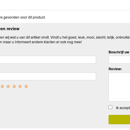
s gevonden voor dit product.
een review
n wij wat u van dit artikel vindt. Vindt u het goed, leuk, mooi, slecht, lelijk, onbruikb
n maar u informeert andere klanten er ook nog mee!
Beschrijf uw 
Review:
☆
☆
☆
☆
☆
Ik accep