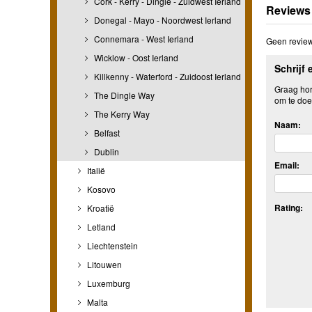
Cork - Kerry - Dingle - Zuidwest Ierland
Reviews
Donegal - Mayo - Noordwest Ierland
Connemara - West Ierland
Geen review
Wicklow - Oost Ierland
Schrijf 
Killkenny - Waterford - Zuidoost Ierland
Graag hore
The Dingle Way
om te doe
The Kerry Way
Naam:
Belfast
Dublin
Email:
Italië
Kosovo
Rating:
Kroatië
Letland
Liechtenstein
Litouwen
Luxemburg
Malta