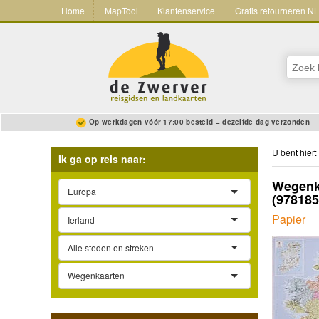
Home
MapTool
Klantenservice
Gratis retourneren N
Op werkdagen vóór 17:00 besteld = dezelfde dag verzonden
U bent hier:
Ik ga op reis naar:
Wegenka
Europa
(97818
Papier
Ierland
Alle steden en streken
Wegenkaarten