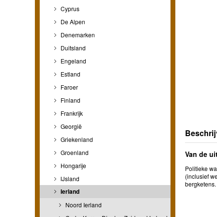
Cyprus
De Alpen
Denemarken
Duitsland
Engeland
Estland
Faroer
Finland
Frankrijk
Georgië
Beschrij
Griekenland
Groenland
Van de ui
Hongarije
Politieke w
(inclusief 
IJsland
bergketens. 
Ierland
Noord Ierland