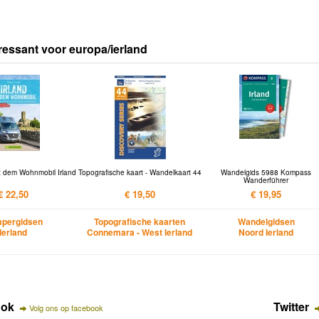
ressant voor europa/ierland
t dem Wohnmobil Irland
Topografische kaart - Wandelkaart 44
Wandelgids 5988 Kompass
Wanderführer
€ 22,50
€ 19,50
€ 19,95
pergidsen
Topografische kaarten
Wandelgidsen
Ierland
Connemara - West Ierland
Noord Ierland
ook
Twitter
Volg ons op facebook