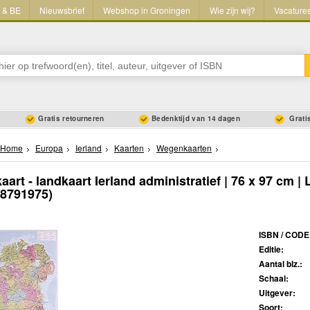
L & BE
Nieuwsbrief
Webshop in Groningen
Wie zijn wij?
Vacature
Gratis retourneren
Bedenktijd van 14 dagen
Gratis
Home
Europa
Ierland
Kaarten
Wegenkaarten
art - landkaart Ierland administratief | 76 x 97 cm | 
58791975)
ISBN / CODE
Editie:
Aantal blz.:
Schaal:
Uitgever:
Soort: