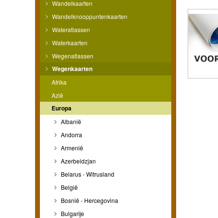
Wandelkaarten
Wandelknooppuntenkaarten
Wateratlassen
Waterkaarten
Wegenatlassen
Wegenkaarten
Afrika
Azië
Europa
Albanië
Andorra
Armenië
Azerbeidzjan
Belarus - Witrusland
België
Bosnië - Hercegovina
Bulgarije