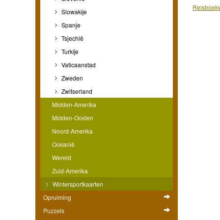
Reisboekw
Slowakije
Spanje
Tsjechië
Turkije
Vaticaanstad
Zweden
Zwitserland
Midden-Amerika
Midden-Oosten
Noord-Amerika
Oceanië
Wereld
Zuid-Amerika
Wintersportkaarten
Opruiming
Puzzels