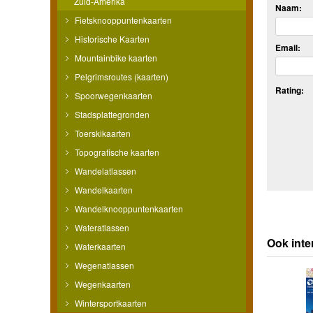
Zuid-Amerika
Naam:
Fietsknooppuntenkaarten
Historische Kaarten
Email:
Mountainbike kaarten
Pelgrimsroutes (kaarten)
Rating:
Spoorwegenkaarten
Stadsplattegronden
Toerskikaarten
Topografische kaarten
Wandelatlassen
Wandelkaarten
Wandelknooppuntenkaarten
Wateratlassen
Ook inte
Waterkaarten
Wegenatlassen
Wegenkaarten
Wintersportkaarten