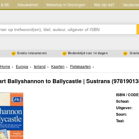
L & BE
Nieuwsbrief
Webshop in Groningen
Wie zijn wij?
Vacature
Gratis retourneren
Bedenktijd van 14 dagen
Gratis
Home
Europa
Ierland
Kaarten
Fietskaarten
art Ballyshannon to Ballycastle | Sustrans
(97819013
ISBN / CODE
Schaal:
Uitgever:
Soort:
Taal: