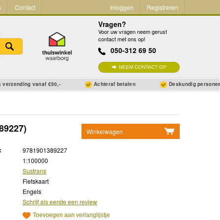
s
Contact
Inloggen
Registreren
Vragen?
Voor uw vragen neem gerust
contact met ons op!
050-312 69 50
NEEM CONTACT OP
 verzending vanaf €50,-
Achteraf betalen
Deskundig persone
89227)
Winkelwagen
Geen items in winkelwagen
:
9781901389227
Ga naar winkelwagen
1:100000
Sustrans
Fietskaart
Engels
Schrijf als eerste een review
Toevoegen aan verlanglijstje