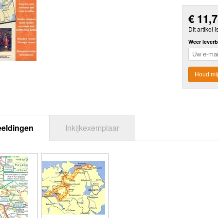
€
11,
Dit artikel i
Weer leverb
Houd mij
eeldingen
Inkijkexemplaar