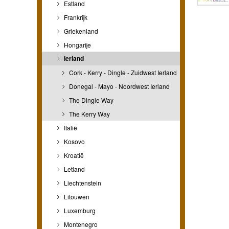
Estland
Frankrijk
Griekenland
Hongarije
Ierland
Cork - Kerry - Dingle - Zuidwest Ierland
Donegal - Mayo - Noordwest Ierland
The Dingle Way
The Kerry Way
Italië
Kosovo
Kroatië
Letland
Liechtenstein
Litouwen
Luxemburg
Montenegro