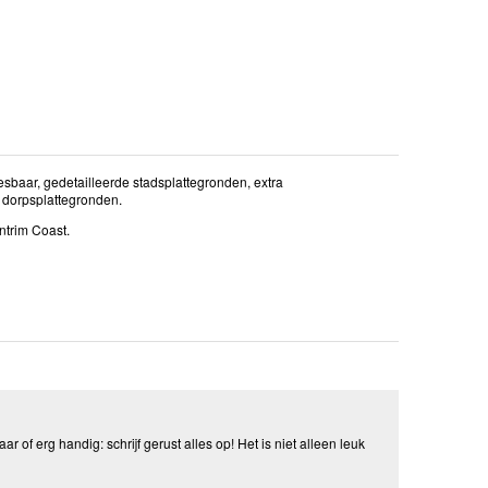
esbaar, gedetailleerde stadsplattegronden, extra
 dorpsplattegronden.
Antrim Coast.
aar of erg handig: schrijf gerust alles op! Het is niet alleen leuk