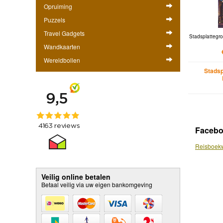
Opruiming
Puzzels
Travel Gadgets
Stadsplattegro
Wandkaarten
Wereldbollen
Stadsp
Faceb
Reisboekw
Veilig online betalen
Betaal veilig via uw eigen bankomgeving