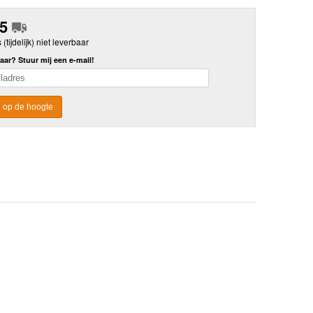
75
s (tijdelijk) niet leverbaar
aar? Stuur mij een e-mail!
 op de hoogte