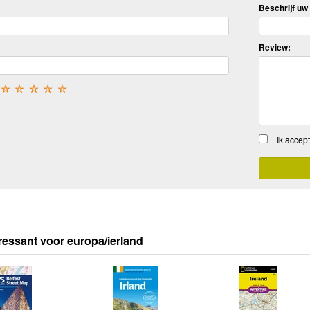
Beschrijf uw 
Review:
☆
☆
☆
☆
☆
Ik accep
ressant voor europa/ierland