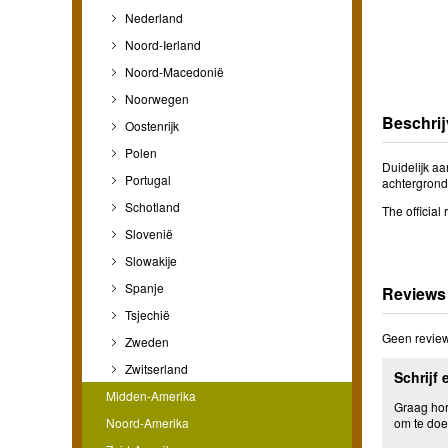
Nederland
Noord-Ierland
Noord-Macedonië
Noorwegen
Beschrij
Oostenrijk
Polen
Duidelijk a
Portugal
achtergrond
Schotland
The official
Slovenië
Slowakije
Spanje
Reviews
Tsjechië
Geen review
Zweden
Zwitserland
Schrijf 
Midden-Amerika
Graag hore
Noord-Amerika
om te doe