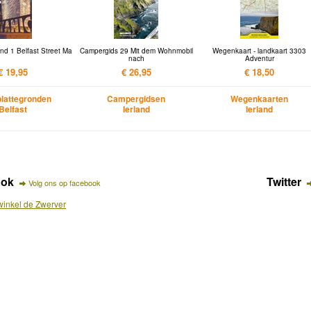
nd 1 Belfast Street Ma
Campergids 29 Mit dem Wohnmobil
Wegenkaart - landkaart 3303
nach
Adventur
€ 19,95
€ 26,95
€ 18,50
lattegronden
Campergidsen
Wegenkaarten
Belfast
Ierland
Ierland
ook
Twitter
Volg ons op facebook
inkel de Zwerver