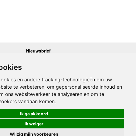
Nieuwsbrief
.30 - 17.00
Op de hoogte blijven van nieuwe reisgidsen,
travelgadgets en kaarten? Geef u op voor onze
.30 - 17.00
ookies
nieuwsbrief. U ontvangt de nieuwsbrief 1x per maand.
.30 - 17.00
.30 - 17.00
Bekijk hier onze laatste nieuwsbrief:
.30 - 17.00
cookies en andere tracking-technologieën om uw
Onze laatste Nieuwsbrief
bsite te verbeteren, om gepersonaliseerde inhoud en
om ons websiteverkeer te analyseren en om te
Inschrijven
zoekers vandaan komen.
Ik ga akkoord
Ik weiger
Wijzig mijn voorkeuren