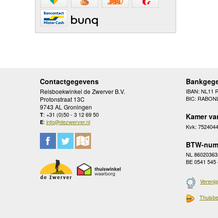
Contactgegevens
Bankgeg
Reisboekwinkel de Zwerver B.V.
IBAN: NL11 
BIC: RABON
Protonstraat 13C
9743 AL Groningen
: +31 (0)50 - 3 12 69 50
T
Kamer va
:
info@dezwerver.nl
E
Kvk: 752404
BTW-num
NL 86020363
BE 0541 545
Verenig
Thuisbe