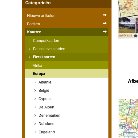
Categorieën
Nieuwe artikelen
Boeken
Kaarten
Camperkaarten
Educatieve kaarten
Fietskaarten
Afrika
Europa
Afb
Albanië
België
Cyprus
De Alpen
Denemarken
Duitsland
Engeland