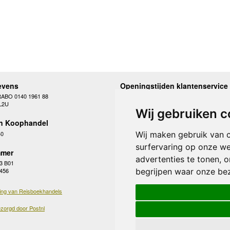
evens
Openingstijden klantenservice
RABO 0140 1961 88
Maandag
10.00 - 12.30 en 13
L2U
Dinsdag
10.00 - 12.30 en 13
Wij gebruiken c
Woensdag
10.00 - 12.30 en 13
n Koophandel
Donderdag
10.00 - 12.30 en 13
Vrijdag
10.00 - 12.30 en 13
40
Wij maken gebruik van 
Zaterdag
gesloten
surfervaring op onze we
Zondag
gesloten
mer
advertenties te tonen, 
3 B01
begrijpen waar onze be
 456
ing van Reisboekhandels
zorgd door Postnl