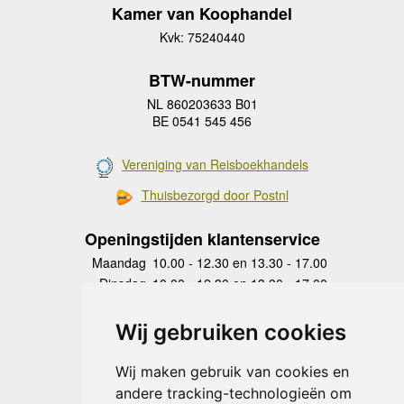
Kamer van Koophandel
Kvk: 75240440
BTW-nummer
NL 860203633 B01
BE 0541 545 456
Vereniging van Reisboekhandels
Thuisbezorgd door Postnl
Openingstijden klantenservice
Maandag
10.00 - 12.30 en 13.30 - 17.00
Dinsdag
10.00 - 12.30 en 13.30 - 17.00
Woensdag
10.00 - 12.30 en 13.30 - 17.00
Donderdag
10.00 - 12.30 en 13.30 - 17.00
Wij gebruiken cookies
Vrijdag
10.00 - 12.30 en 13.30 - 17.00
Zaterdag
gesloten
Wij maken gebruik van cookies en
Zondag
gesloten
andere tracking-technologieën om