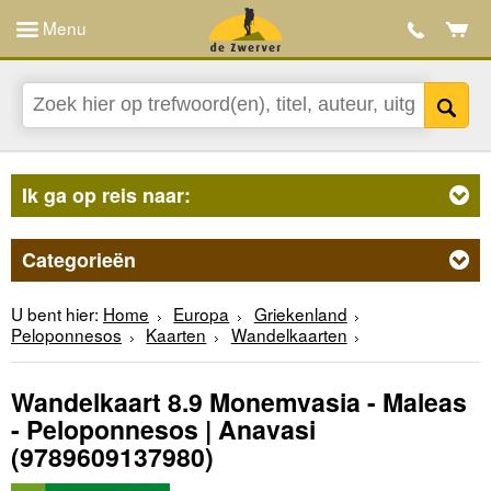
Menu
Ik ga op reis naar:
Categorieën
U bent hier:
Home
Europa
Griekenland
Peloponnesos
Kaarten
Wandelkaarten
Wandelkaart 8.9 Monemvasia - Maleas
- Peloponnesos | Anavasi
(9789609137980)