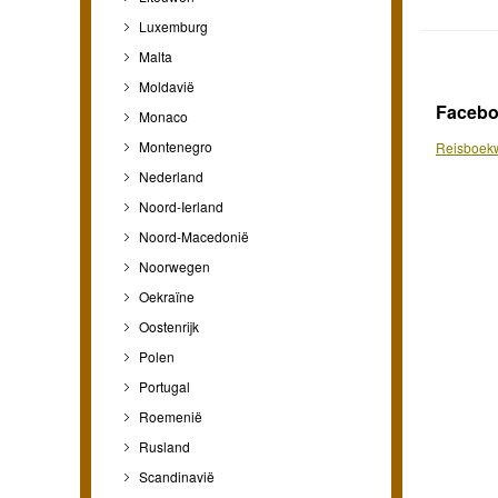
Luxemburg
Malta
Moldavië
Faceb
Monaco
Montenegro
Reisboekw
Nederland
Noord-Ierland
Noord-Macedonië
Noorwegen
Oekraïne
Oostenrijk
Polen
Portugal
Roemenië
Rusland
Scandinavië