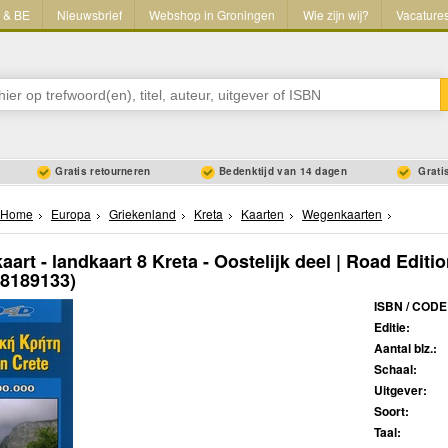
L & BE
Nieuwsbrief
Webshop in Groningen
Wie zijn wij?
Vacature
Gratis retourneren
Bedenktijd van 14 dagen
Gratis
Home
Europa
Griekenland
Kreta
Kaarten
Wegenkaarten
art - landkaart 8 Kreta - Oostelijk deel | Road Editi
08189133)
ISBN / CODE
Editie:
Aantal blz.:
Schaal:
Uitgever:
Soort:
Taal: