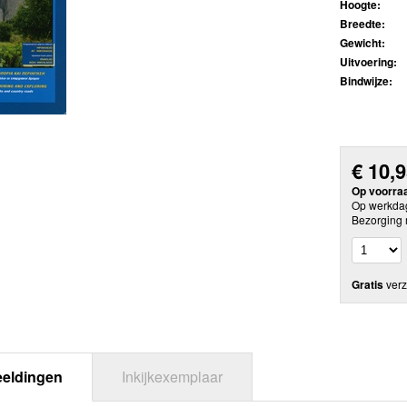
Hoogte:
Breedte:
Gewicht:
Uitvoering:
Bindwijze:
€
10,
Op voorra
Op werkdag
Bezorging 
Gratis
verz
eeldingen
Inkijkexemplaar