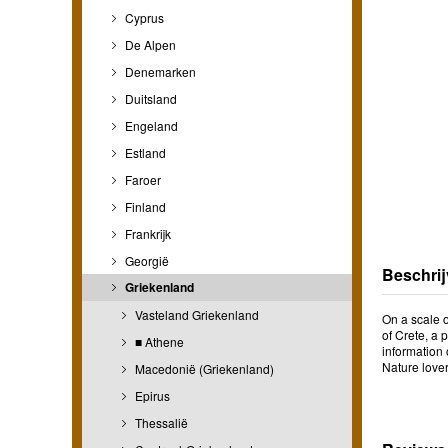
Cyprus
De Alpen
Denemarken
Duitsland
Engeland
Estland
Faroer
Finland
Frankrijk
Georgië
Beschrij
Griekenland
Vasteland Griekenland
On a scale o
of Crete, a 
■ Athene
information 
Nature lover
Macedonië (Griekenland)
Epirus
Thessalië