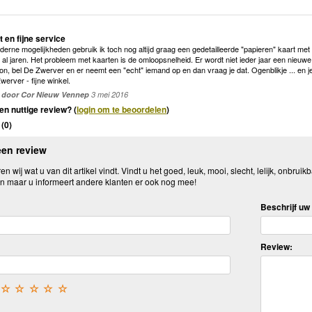
 en fijne service
derne mogelijkheden gebruik ik toch nog altijd graag een gedetailleerde "papieren" kaart met
 al jaren. Het probleem met kaarten is de omloopsnelheid. Er wordt niet ieder jaar een nieuw
, bel De Zwerver en er neemt een "echt" iemand op en dan vraag je dat. Ogenblikje ... en je k
werver - fijne winkel.
door Cor Nieuw Vennep
3 mei 2016
en nuttige review? (
login om te beoordelen
)
(
0
)
een review
n wij wat u van dit artikel vindt. Vindt u het goed, leuk, mooi, slecht, lelijk, onbruikb
n maar u informeert andere klanten er ook nog mee!
Beschrijf uw 
Review:
☆
☆
☆
☆
☆