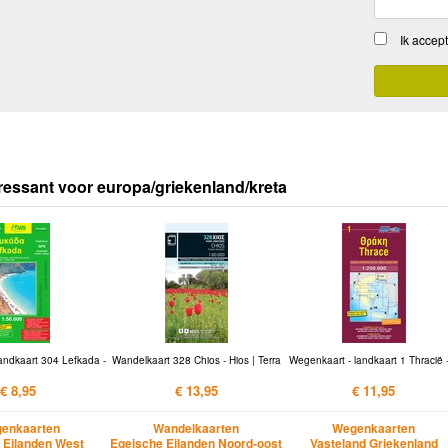
Ik accep
ressant voor europa/griekenland/kreta
andkaart 304 Lefkada -
Wandelkaart 328 Chios - Hios | Terra
Wegenkaart - landkaart 1 Thracië 
€ 8,95
€ 13,95
€ 11,95
enkaarten
Wandelkaarten
Wegenkaarten
e Eilanden West
Egeische Eilanden Noord-oost
Vasteland Griekenland