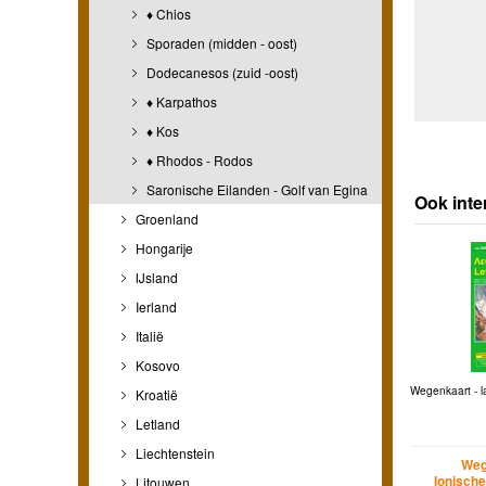
♦ Chios
Sporaden (midden - oost)
Dodecanesos (zuid -oost)
♦ Karpathos
♦ Kos
♦ Rhodos - Rodos
Saronische Eilanden - Golf van Egina
Ook inte
Groenland
Hongarije
IJsland
Ierland
Italië
Kosovo
Wegenkaart - l
Kroatië
Letland
Liechtenstein
Weg
Ionisch
Litouwen