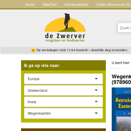
Home
MapTool
Klantenservice
Gratis retourneren N
Op werkdagen vóór 17:00 besteld = dezelfde dag verzonden
U bent hier:
Ik ga op reis naar:
Wegenka
Europa
(97896
Griekenland
Kreta
Wegenkaarten