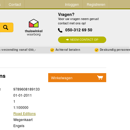
s
Contact
Inloggen
Registreren
Vragen?
Voor uw vragen neem gerust
contact met ons op!
050-312 69 50
NEEM CONTACT OP
 verzending vanaf €50,-
Achteraf betalen
Deskundig persone
ons
Winkelwagen
Geen items in winkelwagen
:
9789608189133
Ga naar winkelwagen
01-01-2011
1
1:100000
Road Editions
Wegenkaart
Engels