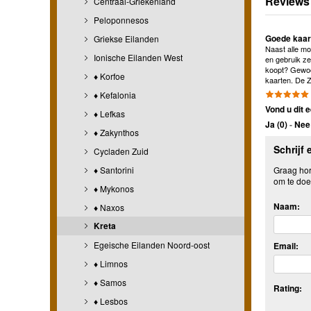
Reviews
Centraal-Griekenland
Peloponnesos
Goede kaart
Griekse Eilanden
Naast alle mo
Ionische Eilanden West
en gebruik ze
koopt? Gewoon
♦ Korfoe
kaarten. De Z
♦ Kefalonia
Vond u dit e
♦ Lefkas
Ja (
0
)
-
Nee 
♦ Zakynthos
Schrijf 
Cycladen Zuid
♦ Santorini
Graag hore
om te doe
♦ Mykonos
Naam:
♦ Naxos
Kreta
Egeische Eilanden Noord-oost
Email:
♦ Limnos
♦ Samos
Rating:
♦ Lesbos