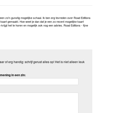
 een zo'n gunstig mogelijke schaal. Ik ben erg tevreden over Road Editions
e kaart gemaakt. Hoe weet je dan dat je een zo recent mogelijke kaart
rijgt het te horen en mogelijk ook nog een advies. Road Editions - fijne
aar of erg handig: schrijf gerust alles op! Het is niet alleen leuk
mening in een zin: