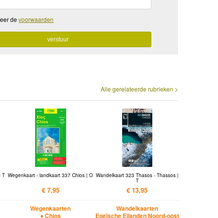
teer de
voorwaarden
Alle gerelateerde rubrieken >
- T
Wegenkaart - landkaart 337 Chios | O
Wandelkaart 323 Thasos - Thassos |
T
€ 7,95
€ 13,95
Wegenkaarten
Wandelkaarten
♦ Chios
Egeische Eilanden Noord-oost