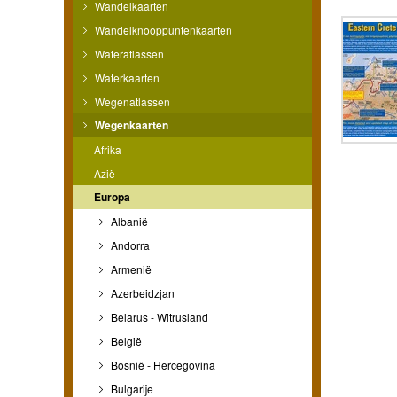
Wandelkaarten
Wandelknooppuntenkaarten
Wateratlassen
Waterkaarten
Wegenatlassen
Wegenkaarten
Afrika
Azië
Europa
Albanië
Andorra
Armenië
Azerbeidzjan
Belarus - Witrusland
België
Bosnië - Hercegovina
Bulgarije