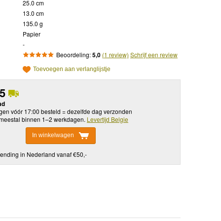
25.0 cm
13.0 cm
135.0 g
Papier
-
Beoordeling:
5,0
(1 review)
Schrijf een review
Toevoegen aan verlanglijstje
95
ad
en vóór 17:00 besteld = dezelfde dag verzonden
meestal binnen 1–2 werkdagen.
Levertijd Belgie
In winkelwagen
ending in Nederland vanaf €50,-