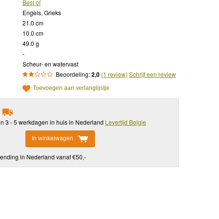
Best of
Engels, Grieks
21.0 cm
10.0 cm
49.0 g
-
Scheur- en watervast
Beoordeling:
2,0
(1 review)
Schrijf een review
Toevoegen aan verlanglijstje
in 3 - 5 werkdagen in huis in Nederland
Levertijd Belgie
In winkelwagen
ending in Nederland vanaf €50,-