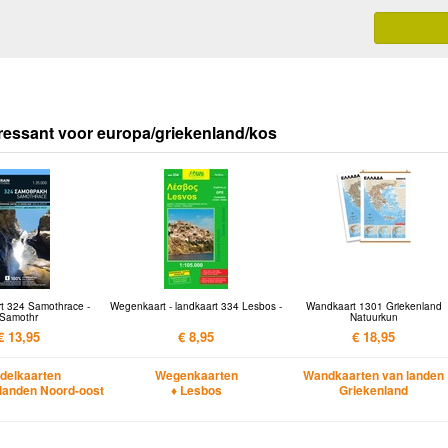
ressant voor europa/griekenland/kos
t 324 Samothrace -
Wegenkaart - landkaart 334 Lesbos -
Wandkaart 1301 Griekenland
Samothr
Natuurkun
€ 13,95
€ 8,95
€ 18,95
delkaarten
Wegenkaarten
Wandkaarten van landen
landen Noord-oost
♦ Lesbos
Griekenland