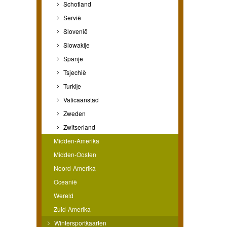
Schotland
Servië
Slovenië
Slowakije
Spanje
Tsjechië
Turkije
Vaticaanstad
Zweden
Zwitserland
Midden-Amerika
Midden-Oosten
Noord-Amerika
Oceanië
Wereld
Zuid-Amerika
Wintersportkaarten