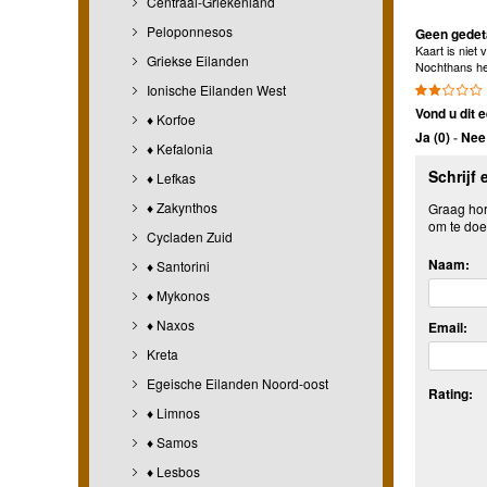
Centraal-Griekenland
Peloponnesos
Geen gedeta
Kaart is niet
Griekse Eilanden
Nochthans heb
Ionische Eilanden West
Vond u dit e
♦ Korfoe
Ja (
0
)
-
Nee 
♦ Kefalonia
Schrijf 
♦ Lefkas
♦ Zakynthos
Graag hore
om te doe
Cycladen Zuid
Naam:
♦ Santorini
♦ Mykonos
♦ Naxos
Email:
Kreta
Egeische Eilanden Noord-oost
Rating:
♦ Limnos
♦ Samos
♦ Lesbos