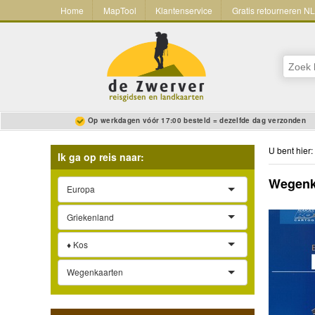
Home
MapTool
Klantenservice
Gratis retourneren N
Op werkdagen vóór 17:00 besteld = dezelfde dag verzonden
U bent hier:
Ik ga op reis naar:
Wegenka
Europa
Griekenland
♦ Kos
Wegenkaarten