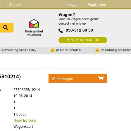
s
Contact
Inloggen
Registreren
Vragen?
Voor uw vragen neem gerust
contact met ons op!
050-312 69 50
NEEM CONTACT OP
 verzending vanaf €50,-
Achteraf betalen
Deskundig persone
5810214)
Winkelwagen
Geen items in winkelwagen
:
9789605810214
Ga naar winkelwagen
10-06-2014
1
1
1:85000
Road Editions
Wegenkaart