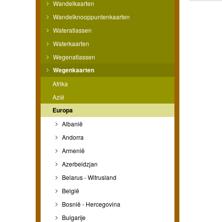
Wandelkaarten
Wandelknooppuntenkaarten
Wateratlassen
Waterkaarten
Wegenatlassen
Wegenkaarten
Afrika
Azië
Europa
Albanië
Andorra
Armenië
Azerbeidzjan
Belarus - Witrusland
België
Bosnië - Hercegovina
Bulgarije