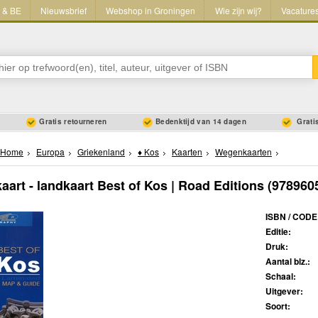
L & BE
Nieuwsbrief
Webshop in Groningen
Wie zijn wij?
Vacature
Gratis retourneren
Bedenktijd van 14 dagen
Gratis
Home
Europa
Griekenland
♦ Kos
Kaarten
Wegenkaarten
art - landkaart Best of Kos | Road Editions
(978960
ISBN / CODE
Editie:
Druk:
Aantal blz.:
Schaal:
Uitgever:
Soort: