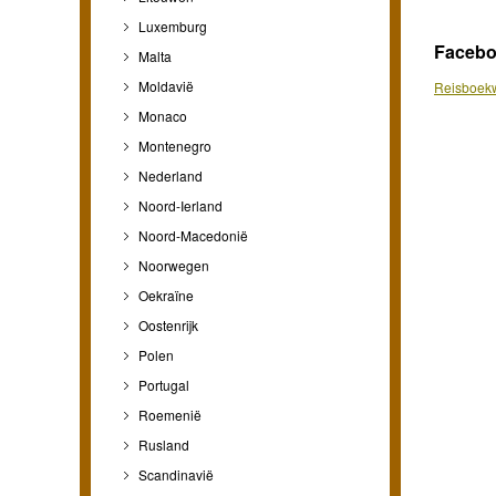
Luxemburg
Faceb
Malta
Moldavië
Reisboekw
Monaco
Montenegro
Nederland
Noord-Ierland
Noord-Macedonië
Noorwegen
Oekraïne
Oostenrijk
Polen
Portugal
Roemenië
Rusland
Scandinavië