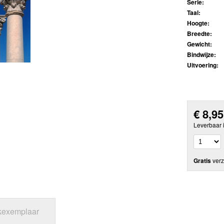
Serie:
Taal:
Hoogte:
Breedte:
Gewicht:
Bindwijze:
Uitvoering:
€
8,95
Leverbaar 
Gratis
verz
jkexemplaar