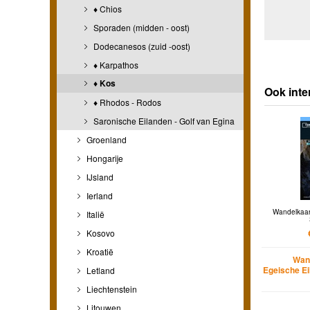
♦ Chios
Sporaden (midden - oost)
Dodecanesos (zuid -oost)
♦ Karpathos
♦ Kos
Ook inte
♦ Rhodos - Rodos
Saronische Eilanden - Golf van Egina
Groenland
Hongarije
IJsland
Ierland
Wandelkaar
Italië
Kosovo
Kroatië
Wan
Egeische Ei
Letland
Liechtenstein
Litouwen