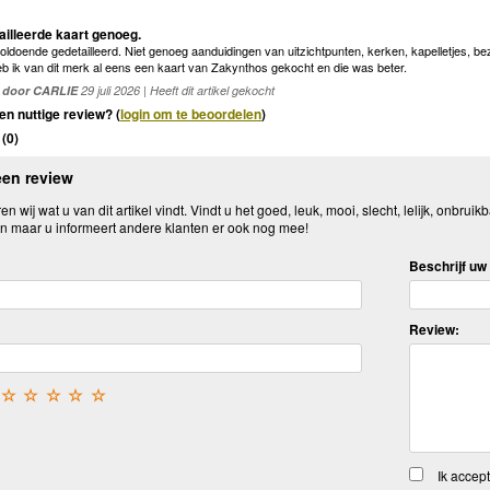
illeerde kaart genoeg.
 voldoende gedetailleerd. Niet genoeg aanduidingen van uitzichtpunten, kerken, kapelletjes, 
 ik van dit merk al eens een kaart van Zakynthos gekocht en die was beter.
door CARLIE
29 juli 2026 | Heeft dit artikel gekocht
en nuttige review? (
login om te beoordelen
)
(
0
)
een review
n wij wat u van dit artikel vindt. Vindt u het goed, leuk, mooi, slecht, lelijk, onbruikb
n maar u informeert andere klanten er ook nog mee!
Beschrijf uw 
Review:
☆
☆
☆
☆
☆
Ik accep