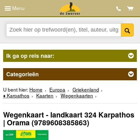
Menu
Ik ga op reis naar:
Categorieën
U bent hier:
Home
Europa
Griekenland
♦ Karpathos
Kaarten
Wegenkaarten
Wegenkaart - landkaart 324 Karpathos
| Orama
(9789608385863)