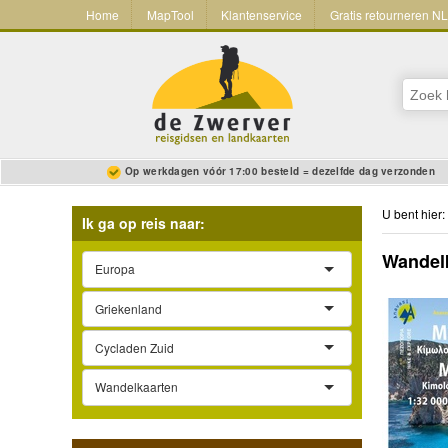
Home
MapTool
Klantenservice
Gratis retourneren N
Op werkdagen vóór 17:00 besteld = dezelfde dag verzonden
U bent hier:
Ik ga op reis naar:
Wandelk
Europa
Griekenland
Cycladen Zuid
Wandelkaarten