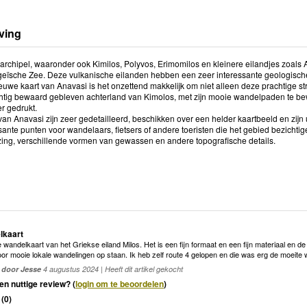
ving
 archipel, waaronder ook Kimilos, Polyvos, Erimomilos en kleinere eilandjes zoals
Egeïsche Zee. Deze vulkanische eilanden hebben een zeer interessante geologisch
euwe kaart van Anavasi is het onzettend makkelijk om niet alleen deze prachtige
htig bewaard gebleven achterland van Kimolos, met zijn mooie wandelpaden te bew
er gedrukt.
an Anavasi zijn zeer gedetailleerd, beschikken over een helder kaartbeeld en zijn 
sante punten voor wandelaars, fietsers of andere toeristen die het gebied bezichti
jzing, verschillende vormen van gewassen en andere topografische details.
lkaart
ne wandelkaart van het Griekse eiland Milos. Het is een fijn formaat en een fijn materiaal en de 
or mooie lokale wandelingen op staan. Ik heb zelf route 4 gelopen en die was erg de moeite 
door Jesse
4 augustus 2024 | Heeft dit artikel gekocht
en nuttige review? (
login om te beoordelen
)
(
0
)