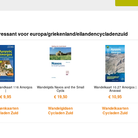
ressant voor europa/griekenland/eilandencycladenzuid
landkaart 116 Amorgos
Wandelgids Naxos and the Small
Wandelkaart 10.27 Amorgos |
|
Cycla
Anavasi
€ 9,95
€ 19,50
€ 10,95
enkaarten
Wandelgidsen
Wandelkaarten
laden Zuid
Cycladen Zuid
Cycladen Zuid