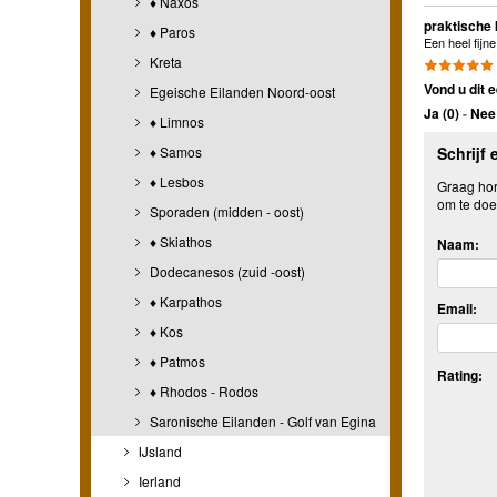
♦ Naxos
praktische 
♦ Paros
Een heel fijn
Kreta
Vond u dit e
Egeische Eilanden Noord-oost
Ja (
0
)
-
Nee 
♦ Limnos
♦ Samos
Schrijf 
♦ Lesbos
Graag hore
om te doe
Sporaden (midden - oost)
♦ Skiathos
Naam:
Dodecanesos (zuid -oost)
♦ Karpathos
Email:
♦ Kos
♦ Patmos
Rating:
♦ Rhodos - Rodos
Saronische Eilanden - Golf van Egina
IJsland
Ierland