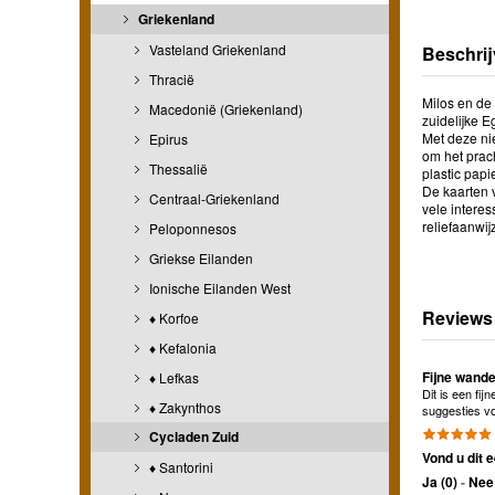
Griekenland
Vasteland Griekenland
Beschrij
Thracië
Milos en de
Macedonië (Griekenland)
zuidelijke 
Met deze ni
Epirus
om het prac
Thessalië
plastic papi
De kaarten v
Centraal-Griekenland
vele interes
reliefaanwi
Peloponnesos
Griekse Eilanden
Ionische Eilanden West
Reviews
♦ Korfoe
♦ Kefalonia
Fijne wande
♦ Lefkas
Dit is een fij
♦ Zakynthos
suggesties vo
Cycladen Zuid
Vond u dit e
♦ Santorini
Ja (
0
)
-
Nee 