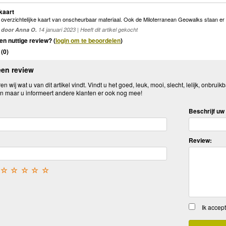
kaart
e overzichtelijke kaart van onscheurbaar materiaal. Ook de Miloterranean Geowalks staan e
door Anna O.
14 januari 2023 | Heeft dit artikel gekocht
en nuttige review? (
login om te beoordelen
)
(
0
)
een review
n wij wat u van dit artikel vindt. Vindt u het goed, leuk, mooi, slecht, lelijk, onbruikb
n maar u informeert andere klanten er ook nog mee!
Beschrijf uw 
Review:
☆
☆
☆
☆
☆
Ik accep