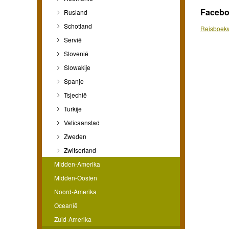
Faceb
Rusland
Schotland
Reisboekw
Servië
Slovenië
Slowakije
Spanje
Tsjechië
Turkije
Vaticaanstad
Zweden
Zwitserland
Midden-Amerika
Midden-Oosten
Noord-Amerika
Oceanië
Zuid-Amerika