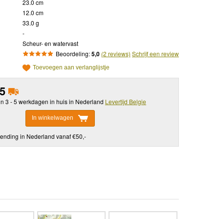
23.0 cm
12.0 cm
33.0 g
-
Scheur- en watervast
Beoordeling:
5,0
(2 reviews)
Schrijf een review
Toevoegen aan verlanglijstje
95
in 3 - 5 werkdagen in huis in Nederland
Levertijd Belgie
In winkelwagen
ending in Nederland vanaf €50,-