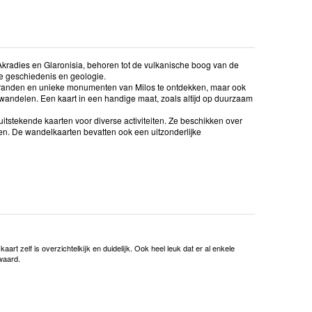
 Akradies en Glaronisia, behoren tot de vulkanische boog van de
e geschiedenis en geologie.
 stranden en unieke monumenten van Milos te ontdekken, maar ook
andelen. Een kaart in een handige maat, zoals altijd op duurzaam
uitstekende kaarten voor diverse activiteiten. Ze beschikken over
gen. De wandelkaarten bevatten ook een uitzonderlijke
kaart zelf is overzichtelkijk en duidelijk. Ook heel leuk dat er al enkele
waard.