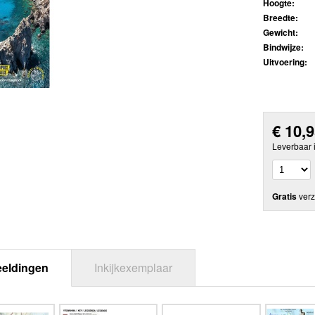
Hoogte:
Breedte:
Gewicht:
Bindwijze:
Uitvoering:
€
10,
Leverbaar 
Gratis
verz
eeldingen
Inkijkexemplaar