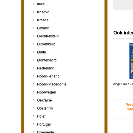
Italië
Kosovo
Kroatië
Letland
Ook inte
Liechtenstein
Luxemburg
Malta
Montenegro
Nederland
Noord-Ierland
Noord-Macedonië
Wegenkaart - 
Noorwegen
Oekraïne
Weg
Oostenrijk
Cyc
Polen
Portugal
Roemenië