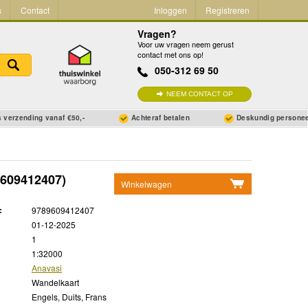
s
Contact
Inloggen
Registreren
Vragen?
Voor uw vragen neem gerust
contact met ons op!
050-312 69 50
NEEM CONTACT OP
 verzending vanaf €50,-
Achteraf betalen
Deskundig persone
609412407)
Winkelwagen
Geen items in winkelwagen
:
9789609412407
Ga naar winkelwagen
01-12-2025
1
1:32000
Anavasi
Wandelkaart
Engels, Duits, Frans