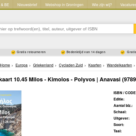
L & BE
Nieuwsbrief
Webshop in Groningen
Wie zijn wij?
Vacature
Gratis retourneren
Bedenktijd van 14 dagen
Gratis
Home
Europa
Griekenland
Cycladen Zuid
Kaarten
Wandelkaarten
aart 10.45 Milos - Kimolos - Polyvos | Anavasi
(9789
ISBN / CODE
Editie:
Aantal blz.:
Schaal:
Uitgever:
Soort:
Taal: