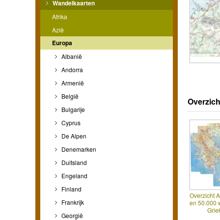
Wandelkaarten
Afrika
Azië
Europa
Albanië
Andorra
Armenië
België
Overzich
Bulgarije
Cyprus
De Alpen
Denemarken
Duitsland
Engeland
Finland
Overzicht 
Frankrijk
en 50.000 
Grie
Georgië