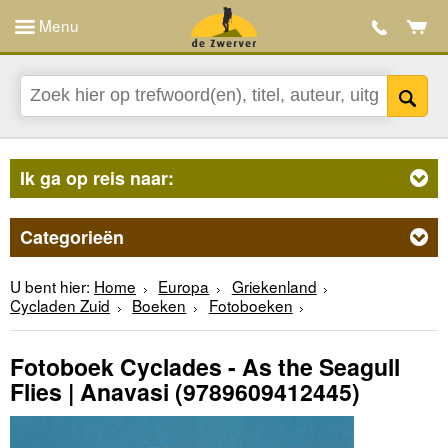
Menu
Ik ga op reis naar:
Categorieën
U bent hier:
Home
Europa
Griekenland
Cycladen Zuid
Boeken
Fotoboeken
Fotoboek Cyclades - As the Seagull
Flies | Anavasi
(9789609412445)