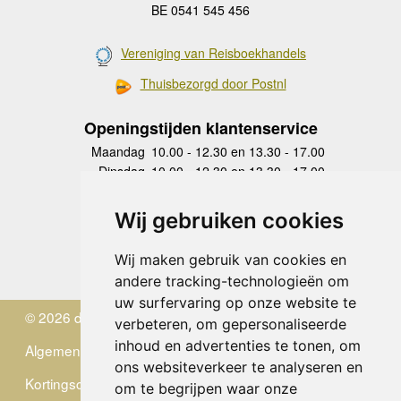
BE 0541 545 456
Vereniging van Reisboekhandels
Thuisbezorgd door Postnl
Openingstijden klantenservice
Maandag
10.00 - 12.30 en 13.30 - 17.00
Dinsdag
10.00 - 12.30 en 13.30 - 17.00
Woensdag
10.00 - 12.30 en 13.30 - 17.00
Donderdag
10.00 - 12.30 en 13.30 - 17.00
Wij gebruiken cookies
Vrijdag
10.00 - 12.30 en 13.30 - 17.00
Zaterdag
gesloten
Wij maken gebruik van cookies en
Zondag
gesloten
andere tracking-technologieën om
uw surfervaring op onze website te
© 2026 de Zwerver
verbeteren, om gepersonaliseerde
inhoud en advertenties te tonen, om
Algemene Voorwaarden
ons websiteverkeer te analyseren en
Kortingscode
om te begrijpen waar onze