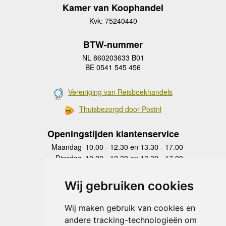
Kamer van Koophandel
Kvk: 75240440
BTW-nummer
NL 860203633 B01
BE 0541 545 456
Vereniging van Reisboekhandels
Thuisbezorgd door Postnl
Openingstijden klantenservice
Maandag
10.00 - 12.30 en 13.30 - 17.00
Dinsdag
10.00 - 12.30 en 13.30 - 17.00
Woensdag
10.00 - 12.30 en 13.30 - 17.00
Donderdag
10.00 - 12.30 en 13.30 - 17.00
Wij gebruiken cookies
Vrijdag
10.00 - 12.30 en 13.30 - 17.00
Zaterdag
gesloten
Wij maken gebruik van cookies en
Zondag
gesloten
andere tracking-technologieën om