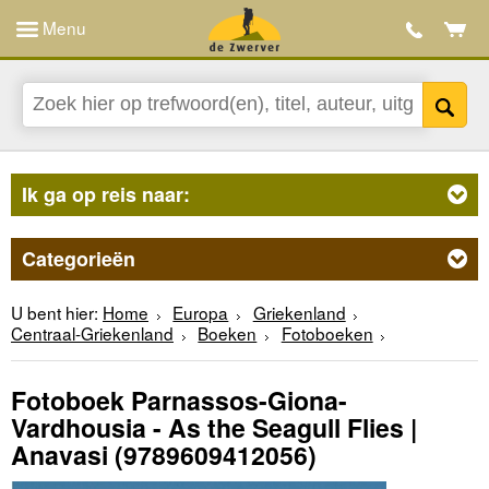
Menu
Ik ga op reis naar:
Categorieën
U bent hier:
Home
Europa
Griekenland
Centraal-Griekenland
Boeken
Fotoboeken
Fotoboek Parnassos-Giona-
Vardhousia - As the Seagull Flies |
Anavasi
(9789609412056)