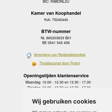
BIC: RABONL2U
Kamer van Koophandel
Kvk: 75240440
BTW-nummer
NL 860203633 B01
BE 0541 545 456
Vereniging van Reisboekhandels
Thuisbezorgd door Postnl
Openingstijden klantenservice
Maandag
10.00 - 12.30 en 13.30 - 17.00
Dinsdag
10.00 - 12.30 en 13.30 - 17.00
Woensdag
10.00 - 12.30 en 13.30 - 17.00
Donderdag
10.00 - 12.30 en 13.30 - 17.00
Wij gebruiken cookies
Vrijdag
10.00 - 12.30 en 13.30 - 17.00
Zaterdag
gesloten