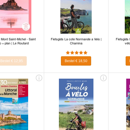
 Mont Saint-Michel - Saint
Fietsgids La cote Normande a Velo |
Fietsgids 
o + plan | Le Routard
Chamina
vél
Bestel € 12,95
Bestel € 18,50