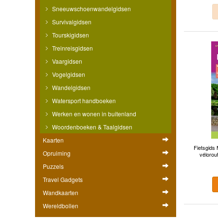
Sneeuwschoenwandelgidsen
Survivalgidsen
Tourskigidsen
Treinreisgidsen
Vaargidsen
Vogelgidsen
Wandelgidsen
Watersport handboeken
Werken en wonen in buitenland
Woordenboeken & Taalgidsen
Kaarten
Fietsgids
Opruiming
vélorout
Puzzels
Travel Gadgets
Wandkaarten
Wereldbollen