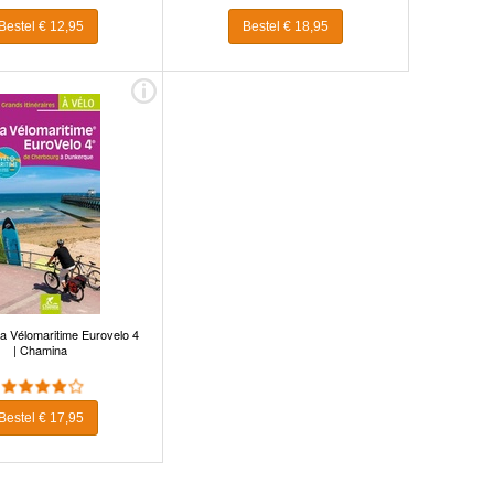
Bestel € 12,95
Bestel € 18,95
La Vélomaritime Eurovelo 4
| Chamina
Bestel € 17,95