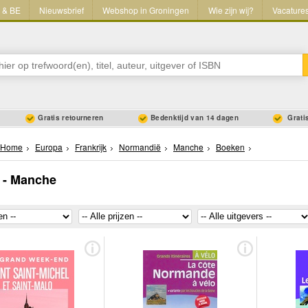
L & BE
Nieuwsbrief
Webshop in Groningen
Wie zijn wij?
Vacature
Gratis retourneren
Bedenktijd van 14 dagen
Gratis
Home
Europa
Frankrijk
Normandië
Manche
Boeken
 - Manche