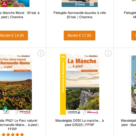
 Manche littoral - 30 bal. à
Fietsgids Normandie boucles à vélo
Fietsgid
pied | Chamina
20 bal. | Chamina
M
Bestel € 14,95
Bestel € 17,95
ids PN21 Le Parc naturel
Wandelgids D050 La manche... à
Wandelgids
Normandie-Maine... à pied |
pied GR223 | FFRP
pied - Ba
FFRP