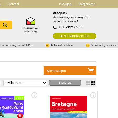
s
Contact
Inloggen
Registreren
Vragen?
Voor uw vragen neem gerust
contact met ons op!
050-312 69 50
NEEM CONTACT OP
 verzending vanaf €50,-
Achteraf betalen
Deskundig persone
Winkelwagen
Geen items in winkelwagen
Ga naar winkelwagen