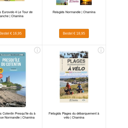
s Eurovelo 4 Le Tour de
Reisgids Normandie | Chamina
anche | Chamina
Bestel € 16,95
Bestel € 18,95
 Cotentin Presqu'île du à
Fietsgids Plages du débarquement à
sse Normandie | Chamina
vélo | Chamina