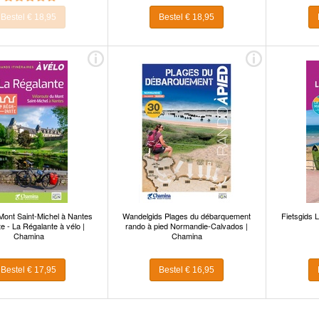
Bestel € 18,95
Bestel € 18,95
 Mont Saint-Michel à Nantes
Wandelgids Plages du débarquement
Fietsgids 
e - La Régalante à vélo |
rando à pied Normandie-Calvados |
Chamina
Chamina
Bestel € 17,95
Bestel € 16,95