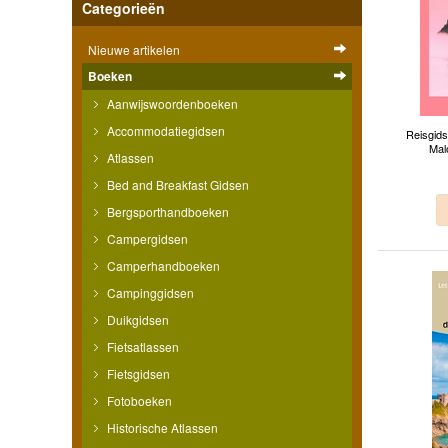
Categorieën
Nieuwe artikelen
Boeken
Aanwijswoordenboeken
Accommodatiegidsen
Reisgids
Mal
Atlassen
Bed and Breakfast Gidsen
Bergsporthandboeken
Campergidsen
Camperhandboeken
Campinggidsen
Duikgidsen
Fietsatlassen
Fietsgidsen
Fotoboeken
Historische Atlassen