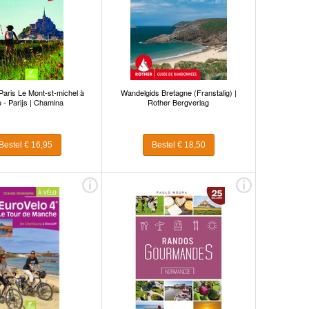
Paris Le Mont-st-michel à
Wandelgids Bretagne (Franstalig) |
o - Parijs | Chamina
Rother Bergverlag
Bestel € 16,95
Bestel € 18,50