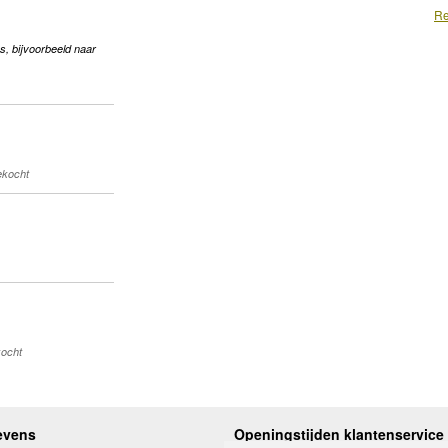
Re
s, bijvoorbeeld naar
gekocht
kocht
evens
Openingstijden klantenservice