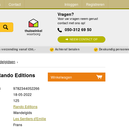
s
Contact
Inloggen
Registreren
Vragen?
Voor uw vragen neem gerust
contact met ons op!
050-312 69 50
NEEM CONTACT OP
 verzending vanaf €50,-
Achteraf betalen
Deskundig persone
delgidsen
 Rando Editions
Winkelwagen
Geen items in winkelwagen
:
9782344052266
Ga naar winkelwagen
18-05-2022
125
Rando Editions
Wandelgids
Les Sentiers d'Emilie
Frans