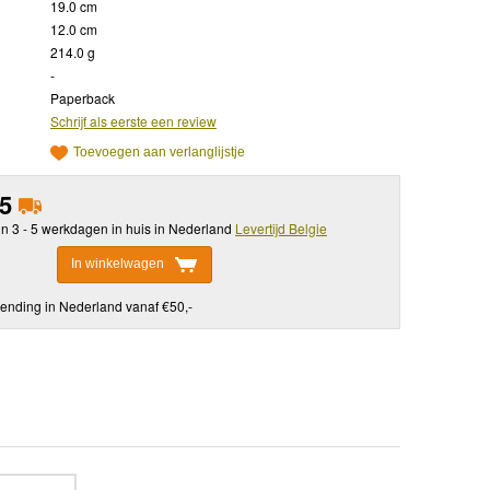
19.0 cm
12.0 cm
214.0 g
-
Paperback
Schrijf als eerste een review
Toevoegen aan verlanglijstje
95
in 3 - 5 werkdagen in huis in Nederland
Levertijd Belgie
In winkelwagen
ending in Nederland vanaf €50,-