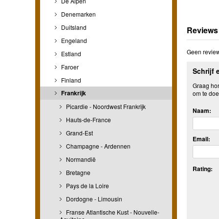
De Alpen
Denemarken
Duitsland
Reviews
Engeland
Geen review
Estland
Faroer
Schrijf 
Finland
Graag hore
Frankrijk
om te doe
Picardie - Noordwest Frankrijk
Naam:
Hauts-de-France
Grand-Est
Email:
Champagne - Ardennen
Normandië
Rating:
Bretagne
Pays de la Loire
Dordogne - Limousin
Franse Atlantische Kust - Nouvelle-