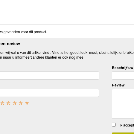
s gevonden voor dit product.
een review
n wij wat u van dit artikel vindt. Vindt u het goed, leuk, mooi, slecht, lelijk, onbruikb
n maar u informeert andere klanten er ook nog mee!
Beschrijf uw 
Review:
☆
☆
☆
☆
☆
Ik accep