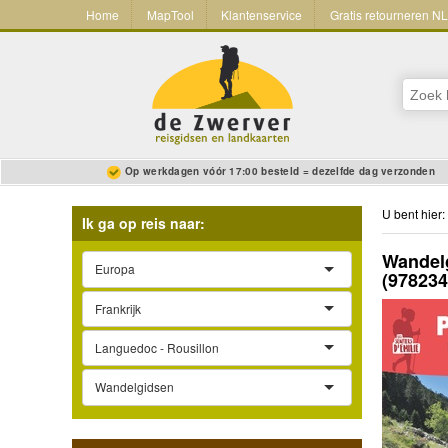
Home
MapTool
Klantenservice
Gratis retourneren N
Op werkdagen vóór 17:00 besteld = dezelfde dag verzonden
U bent hier:
Ik ga op reis naar:
Wandelg
Europa
(97823
Frankrijk
Languedoc - Rousillon
Wandelgidsen