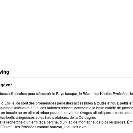
ving
tgever
beaux itinéraires pour découvrir le Pays basque, le Béarn, les Hautes-Pyrénées, le
 d’Émilie, ce sont des promenades pédestres accessibles à toutes et tous, petits e
alement inférieure à 3 h, ces balades rendent accessible la belle variété de pays
 en boucle ou en aller et retour pour découvrir les rivages atlantiques aux contour
les forêts ariégeoises et les hauts plateaux de la Cerdagne.
à la recherche d’un ermitage perché, d’un lac de montagne, de pics ou gorges, Émil
00 km2 : les Pyrénées comme horizon, il faut les vivre !