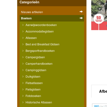
Categorieën
Nieuwe artikelen
Boeken
Aanwijswoordenboeken
Accommodatiegidsen
Atlassen
Bed and Breakfast Gidsen
Bergsporthandboeken
Campergidsen
Camperhandboeken
Campinggidsen
Duikgidsen
Fietsatlassen
Fietsgidsen
Afb
Fotoboeken
Historische Atlassen