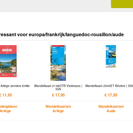
ressant voor europa/frankrijk/languedoc-rousillon/aude
Ariège sentiers émilie
Wandelkaart 2148OTR Vicdessos |
Wandelkaart 2545ET Béziers | IGN 
IGN
€ 11,95
€ 17,95
€ 17,95
delgidsen
Wandelkaarten
Wandelkaarten
Ariège
Ariège
Aude