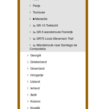
Parijs
Toulouse
■ Marseille
🥾 GR-10 Trektocht
🥾 GR-5 wandelroute Frankrijk
🥾 GR70 Louis Stevenson Trail
🥾 Wandelroute naar Santiago de
Compostela
Georgië
Griekenland
Groenland
Hongarije
IJsland
Ierland
Italië
Kosovo
Kroatië