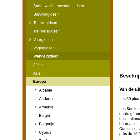
Sneeuwschoenwandelgidsen
Survivalgidsen
Tourskigidsen
Treinreisgidsen
Vaargidsen
Vogelgidsen
Wandelgidsen
Afrika
Azië
Beschrij
Europa
Van de ui
Albanië
Andorra
Les 50 plus 
Armenië
Les Sentiers
durée génér
België
destinations
béarnaises, 
Bulgarije
Que ce soit 
Cyprus
près de 19 0