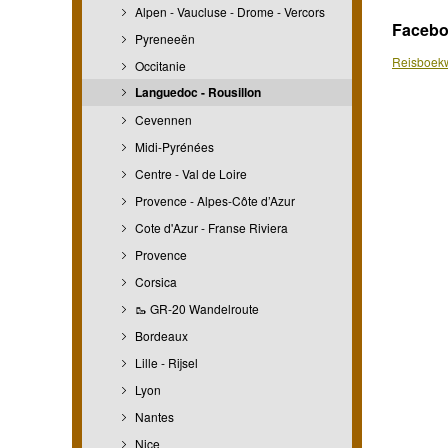
Alpen - Vaucluse - Drome - Vercors
Faceb
Pyreneeën
Reisboekw
Occitanie
Languedoc - Rousillon
Cevennen
Midi-Pyrénées
Centre - Val de Loire
Provence - Alpes-Côte d’Azur
Cote d'Azur - Franse Riviera
Provence
Corsica
🥾 GR-20 Wandelroute
Bordeaux
Lille - Rijsel
Lyon
Nantes
Nice