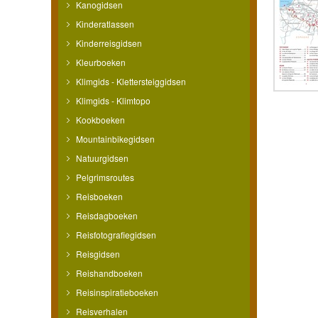
Kanogidsen
Kinderatlassen
Kinderreisgidsen
Kleurboeken
Klimgids - Klettersteiggidsen
Klimgids - Klimtopo
Kookboeken
Mountainbikegidsen
Natuurgidsen
Pelgrimsroutes
Reisboeken
Reisdagboeken
Reisfotografiegidsen
Reisgidsen
Reishandboeken
Reisinspiratieboeken
Reisverhalen