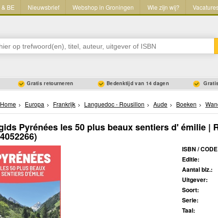
L & BE
Nieuwsbrief
Webshop in Groningen
Wie zijn wij?
Vacature
Gratis retourneren
Bedenktijd van 14 dagen
Gratis
Home
Europa
Frankrijk
Languedoc - Rousillon
Aude
Boeken
Wan
ids Pyrénées les 50 plus beaux sentiers d' émilie |
44052266)
ISBN / CODE
Editie:
Aantal blz.:
Uitgever:
Soort:
Serie:
Taal: