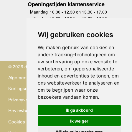
Openingstijden klantenservice
Maandag
10.00 - 12.30 en 13.30 - 17.00
Dinsdag
10.00 - 12.30 en 13.30 - 17.00
Woensdag
10.00 - 12.30 en 13.30 - 17.00
Donderdag
10.00 - 12.30 en 13.30 - 17.00
Wij gebruiken cookies
Vrijdag
10.00 - 12.30 en 13.30 - 17.00
Zaterdag
gesloten
Wij maken gebruik van cookies en
Zondag
gesloten
andere tracking-technologieën om
uw surfervaring op onze website te
© 2026 de Zwerver
verbeteren, om gepersonaliseerde
inhoud en advertenties te tonen, om
Algemene Voorwaarden
ons websiteverkeer te analyseren en
Kortingscode
om te begrijpen waar onze
bezoekers vandaan komen.
Privacyverklaring
Reviewbeleid
Ik ga akkoord
Cookies
Ik weiger
Wijzig mijn voorkeuren