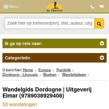
Menu
Ik ga op reis naar:
Categorieën
U bent hier:
Home
Europa
Frankrijk
Dordogne - Limousin
Boeken
Wandelgidsen
Wandelgids Dordogne | Uitgeverij
Elmar
(9789038929408)
53 wandelingen