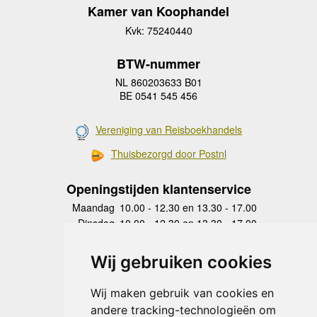
Kamer van Koophandel
Kvk: 75240440
BTW-nummer
NL 860203633 B01
BE 0541 545 456
Vereniging van Reisboekhandels
Thuisbezorgd door Postnl
Openingstijden klantenservice
Maandag
10.00 - 12.30 en 13.30 - 17.00
Dinsdag
10.00 - 12.30 en 13.30 - 17.00
Woensdag
10.00 - 12.30 en 13.30 - 17.00
Donderdag
10.00 - 12.30 en 13.30 - 17.00
Wij gebruiken cookies
Vrijdag
10.00 - 12.30 en 13.30 - 17.00
Zaterdag
gesloten
Wij maken gebruik van cookies en
Zondag
gesloten
andere tracking-technologieën om