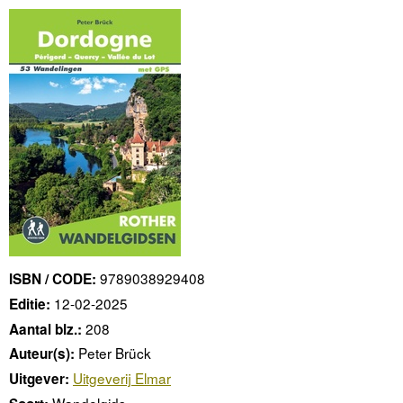
9789038929408
ISBN / CODE:
12-02-2025
Editie:
208
Aantal blz.:
Peter Brück
Auteur(s):
Uitgeverij Elmar
Uitgever:
Wandelgids