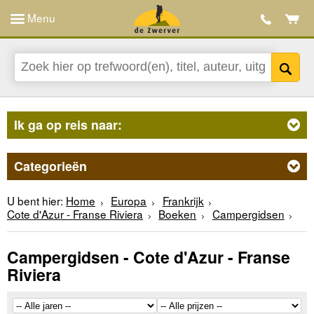
Menu
Ik ga op reis naar:
Categorieën
U bent hier:
Home
Europa
Frankrijk
Cote d'Azur - Franse Riviera
Boeken
Campergidsen
Campergidsen - Cote d'Azur - Franse
Riviera