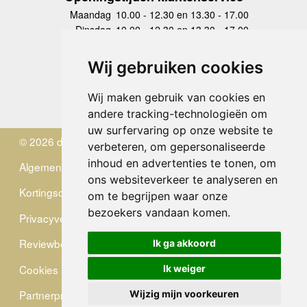
Maandag
10.00 - 12.30 en 13.30 - 17.00
Dinsdag
10.00 - 12.30 en 13.30 - 17.00
Woensdag
10.00 - 12.30 en 13.30 - 17.00
Donderdag
10.00 - 12.30 en 13.30 - 17.00
Wij gebruiken cookies
Vrijdag
10.00 - 12.30 en 13.30 - 17.00
Zaterdag
gesloten
Wij maken gebruik van cookies en
Zondag
gesloten
andere tracking-technologieën om
uw surfervaring op onze website te
© 2026 de Zwerver
verbeteren, om gepersonaliseerde
inhoud en advertenties te tonen, om
Algemene Voorwaarden
ons websiteverkeer te analyseren en
Kortingscode
om te begrijpen waar onze
bezoekers vandaan komen.
Privacyverklaring
Reviewbeleid
Ik ga akkoord
Cookies
Ik weiger
Partnerprogramma
Wijzig mijn voorkeuren